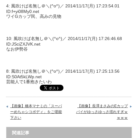
4: 風吹けば名無し＠＼(^o^)／ 2014/11/17(月) 17:23:54.01
ID:f+yi08My0.net
ワイGカップ民、高みの見物
10: 風吹けば名無し＠＼(^o^)／ 2014/11/17(月) 17:26:46.68
ID:JSciZXJVK.net
なお伊勢谷
8: 風吹けば名無し＠＼(^o^)／ 2014/11/17(月) 17:25:13.56
ID:S0At5kLWp.net
芸能人で1番抱きたいわ
【画像】橋本マナミの「スーパ
【画像】長澤まさみのEカップ
ーめちゃシコボディ」をご堪能
パイがゆっさゆっさ揺れすぎｗ
下さい
ｗｗｗ
関連記事