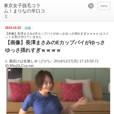
東京女子脱毛コラ
menu
ム！まりなの辛口コ
ミ
2015.10.10
詳細
【画像】長澤まさみのEカップパイがゆっさゆっさ揺れすぎｗｗｗｗ は
コメ
ントを受け付けていません
【画像】長澤まさみのEカップパイがゆっさ
ゆっさ揺れすぎｗｗｗｗ
1: 風吹けば名無し＠＼(^o^)／ 2014/11/17(月) 17:23:03.71
ID:8NvjSLCca.net