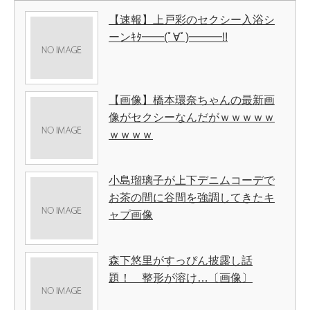
【速報】上戸彩のセクシー入浴シ
ーンｷﾀ━━(ﾟ∀ﾟ)━━━!!
【画像】橋本環奈ちゃんの最新画
像がセクシーなんだがｗｗｗｗｗ
ｗｗｗｗ
小島瑠璃子が上下デニムコーデで
お茶の間に谷間を強調してきたキ
ャプ画像
森下悠里がすっぴん披露し話
題！ 整形が溶け…〔画像〕