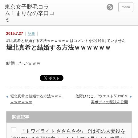
東京女子脱毛コラ
menu
ム！まりなの辛口コ
ミ
2015.7.27
記事
堀北真希と結婚する方法ｗｗｗｗｗｗ は
コメントを受け付けていません
堀北真希と結婚する方法ｗｗｗｗｗｗ
結婚したいｗｗｗ
堀北真希と結婚する方法ｗｗｗ
佐野ひなこ、“ウエスト51cm”＆
ｗｗｗｗｗｗ
美ボディの秘訣を公開
関連記事
『トワイライト ささらさや』では初の人妻役を