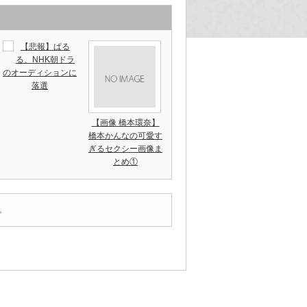
【悲報】ぱる
る、NHK朝ドラ
のオーディションに
落選
【画像 橋本環奈】
橋本かんなの可愛す
ぎるセクシー画像ま
とめ①
。