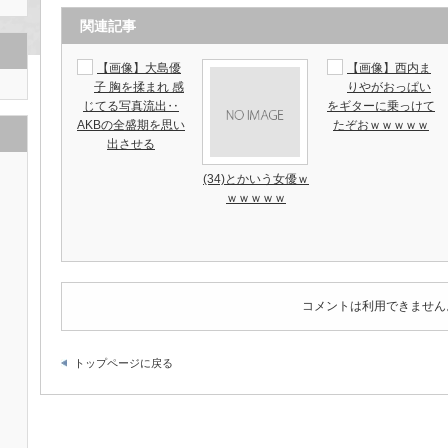
関連記事
【画像】大島優
【画像】西内ま
子 胸を揉まれ 感
りやがおっぱい
じてる写真流出‥
をギターに乗っけて
AKBの全盛期を思い
たぞおｗｗｗｗｗ
出させる
(34)とかいう女優ｗ
ｗｗｗｗｗ
コメントは利用できません
トップページに戻る