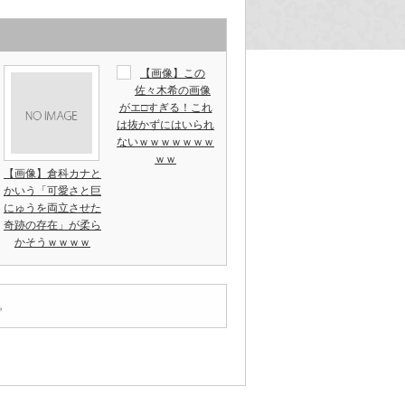
【画像】この
佐々木希の画像
がエ□すぎる！これ
は抜かずにはいられ
ないｗｗｗｗｗｗｗ
ｗｗ
【画像】倉科カナと
かいう「可愛さと巨
にゅうを両立させた
奇跡の存在」が柔ら
かそうｗｗｗｗ
。