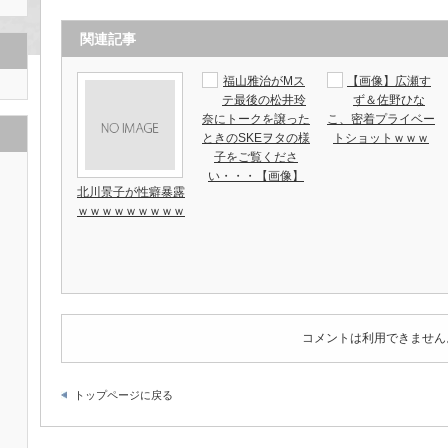
関連記事
福山雅治がMス
【画像】広瀬す
テ最後の松井玲
ず＆佐野ひな
奈にトークを譲った
こ、密着プライベー
ときのSKEヲタの様
トショットｗｗｗ
子をご覧くださ
い・・・【画像】
北川景子が性癖暴露
ｗｗｗｗｗｗｗｗｗ
コメントは利用できません
トップページに戻る