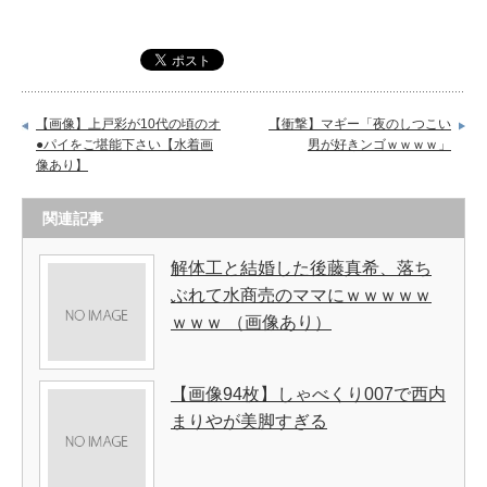
【画像】上戸彩が10代の頃のオ
【衝撃】マギー「夜のしつこい
●パイをご堪能下さい【水着画
男が好きンゴｗｗｗｗ」
像あり】
関連記事
解体工と結婚した後藤真希、落ち
ぶれて水商売のママにｗｗｗｗｗ
ｗｗｗ （画像あり）
【画像94枚】しゃべくり007で西内
まりやが美脚すぎる