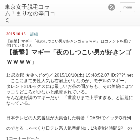
東京女子脱毛コラ
menu
ム！まりなの辛口コ
ミ
2015.10.13
詳細
【衝撃】マギー「夜のしつこい男が好きンゴｗｗｗｗ」 は
コメントを受け
付けていません
【衝撃】マギー「夜のしつこい男が好きンゴ
ｗｗｗｗ」
1: 忍次郎 ★＠＼(^o^)／ 2015/10/10(土) 19:48:52.07 ID:???*.net
ここにきて男性人気も右肩上がりなのが、モデルのマギー。
タレントのルックスには厳しいお茶の間からも、その美貌にはツ
ッコミどころが少ないと絶賛されている。
そんな絶好調のマギーだが、「世渡りまで上手すぎる」と話題に
なっている。
日本テレビの人気番組が大集合した特番「DASHでイッテQ行列
のできるしゃべくり日テレ系人気番組No．1決定戦4時間SP」の
1コーナーだった