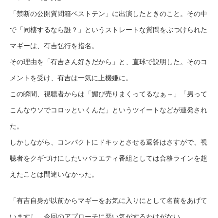
「禁断の公開質問箱ベストテン」に出演したときのこと。その中
で「同棲するなら誰？」というストレートな質問をぶつけられた
マギーは、有吉弘行を指名。
その理由を「有吉さん好きだから」と、直球で説明した。そのコ
メントを受け、有吉は一気に上機嫌に。
この瞬間、視聴者からは「媚び売りまくってるなぁ～」「男って
こんなウソでコロッといくんだ」というツイートなどが連発され
た。
しかしながら、コンパクトにドキッとさせる返答はさすがで、視
聴者をクギづけにしたいバラエティ番組としては合格ラインを超
えたことは間違いなかった。
「有吉自身が以前からマギーをお気に入りにとして名前をあげて
いますし、今回のアプローチに悪い気がするわけがない。