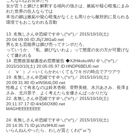
こんなのはお世辞だろ
女が言うと媚びと解釈する傾向の強さは、嫉妬や疑心暗鬼にまみ
れた世界の住人ならでは
本当の媚は嫉妬や疑心暗鬼がなくとも周りから敵対的に見られる
環境でもおこなわれる言動
13: 名無しさん＠恐縮です＠＼(^o^)／ 2015/10/10(土)
20:04:09.00 ID:J5j7J8Ga0.net
男も女も芸能界は媚び売ってナンボだろ。
っていうか、『私、媚びないわよ』って態度の女の方が可愛げな
くて嫌われる
14: 窓際政策秘書改め窓際被告 ◆XJHikokuWU ＠＼(^o^)／
2015/10/10(土) 20:05:05.97 ID:HNDP6BEU0.net
（ ´ⅴ｀）ノ＜いくらかわいくてもワキガの時点でアウアウ
19: 名無しさん＠恐縮です＠＼(^o^)／ 2015/10/10(土)
20:09:31.80 ID:eINS64LD0.net
性格よくて有名なのは鈴木杏樹、菅野美穂、水川あさみ、長澤ま
さみ、北川景子、よく考えたら女優さんばっかりだな
22: 名無しさん＠恐縮です＠＼(^o^)／ 2015/10/10(土)
20:11:37.17 ID:4rk56OX80.net
MAGHEEEEEEEE
24: 名無しさん＠恐縮です＠＼(^o^)／ 2015/10/10(土)
20:14:35.71 ID:pLVIz9HU0.net
いらんねんやったら、わしが貰とくわ(*´ω`*)