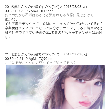
20: 名無しさん＠恐縮です＠＼(^o^)／ 2015/03/03(火)
00:59:15.08 ID:7AnXHHLI0.net
おバカだから不満はあるけど流されちゃう様に見せかけて
強かな子
でも下着モデルやって ＣＭに出ちゃってその色がついてるから
卒業後はメディアに出ないで自分がデザインしてる下着屋やるか
脱ぎ仕事でドラマや映画のエ□要員のどちらかでＡＶ落ちは絶対
ない
21: 名無しさん＠恐縮です＠＼(^o^)／ 2015/03/03(火)
00:59:42.21 ID:AgMoIFQ70.net
こじはるがこんなにカワイイって知ってるの？