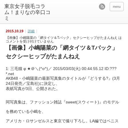
東京女子脱毛コラ
menu
ム！まりなの辛口コ
ミ
2015.10.19
詳細
【画像】小嶋陽菜の「網タイツ＆Tバック」セクシーヒップがたまんねえ は
コメントを受け付けていません
【画像】小嶋陽菜の「網タイツ＆Tバック」
セクシーヒップがたまんねえ
1: 三毛猫 φ ★＠＼(^o^)／ 2015/03/03(火) 00:44:55.12 ID:???
*.net
AKB48・小嶋陽菜の最新写真集のタイトルが『どうする?』(3月
24日発売／宝島社)に決定し、
表紙写真が3日、公開された。
同写真集は、ファッション雑誌『sweet(スウィート)』のモデル
を務めている小嶋を、
アメリカ・ロサンゼルスと東京で撮り下ろし。LA編ではベニス