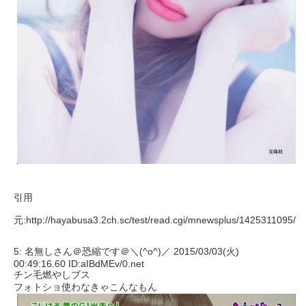
引用
元:http://hayabusa3.2ch.sc/test/read.cgi/mnewsplus/1425311095/
5: 名無しさん＠恐縮です＠＼(^o^)／ 2015/03/03(火)
00:49:16.60 ID:aIBdMEv/0.net
チン毛燃やしブス
フォトショ使わなきゃこんなもん