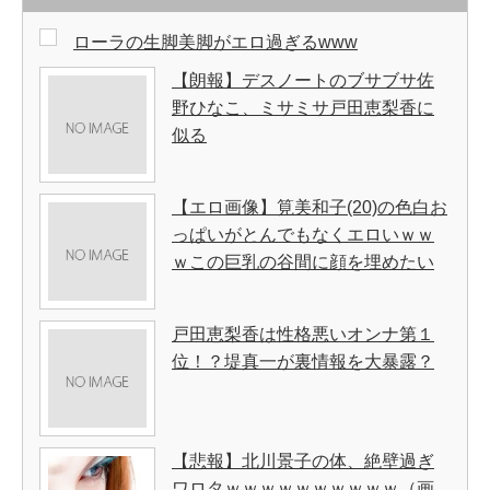
ローラの生脚美脚がエロ過ぎるwww
【朗報】デスノートのブサブサ佐
野ひなこ、ミサミサ戸田恵梨香に
似る
【エロ画像】筧美和子(20)の色白お
っぱいがとんでもなくエロいｗｗ
ｗこの巨乳の谷間に顔を埋めたい
戸田恵梨香は性格悪いオンナ第１
位！？堤真一が裏情報を大暴露？
【悲報】北川景子の体、絶壁過ぎ
ワロタｗｗｗｗｗｗｗｗｗｗ（画