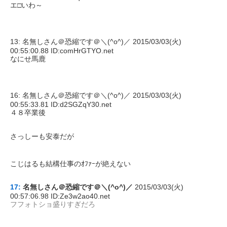
エ□いわ～
13: 名無しさん＠恐縮です＠＼(^o^)／ 2015/03/03(火)
00:55:00.88 ID:comHrGTYO.net
なにせ馬鹿
16: 名無しさん＠恐縮です＠＼(^o^)／ 2015/03/03(火)
00:55:33.81 ID:d2SGZqY30.net
４８卒業後
さっしーも安泰だが
こじはるも結構仕事のｵﾌｧｰが絶えない
17:
名無しさん＠恐縮です＠＼(^o^)／
2015/03/03(火)
00:57:06.98 ID:Ze3w2ao40.net
フフォトショ盛りすぎだろ