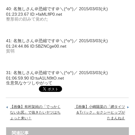
40: 名無しさん＠恐縮です＠＼(^o^)／ 2015/03/03(火)
01:23:23.67 ID:+faMLflP0.net
整形前の顔みて覚めた
41: 名無しさん＠恐縮です＠＼(^o^)／ 2015/03/03(火)
01:24:44.86 ID:5BZNCge00.net
貧弱
31: 名無しさん＠恐縮です＠＼(^o^)／ 2015/03/03(火)
01:06:59.90 ID:tuA1LN9tO.net
生意気なケツしやがって
【画像】有村架純の「でっかく
【画像】小嶋陽菜の「網タイツ
ないお尻」で抜きたいヤツはち
＆Tバック」セクシーヒップが
ょっと来い！
たまんねえ
関連記事