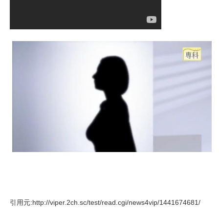
引用元:http://viper.2ch.sc/test/read.cgi/news4vip/1441674681/