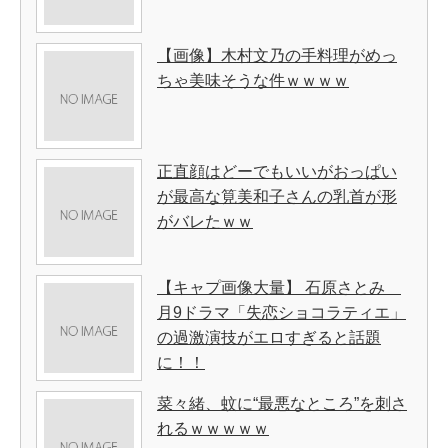
【画像】木村文乃の手料理がめっ
ちゃ美味そうな件ｗｗｗｗ
正直顔はどーでもいいがおっぱい
が最高な筧美和子さんの乳首が形
がバレたｗｗ
【キャプ画像大量】 石原さとみ
月9ドラマ「失恋ショコラティエ」
の過激演技がエロすぎると話題
に！！
菜々緒、蚊に“最悪なところ”を刺さ
れるｗｗｗｗｗ