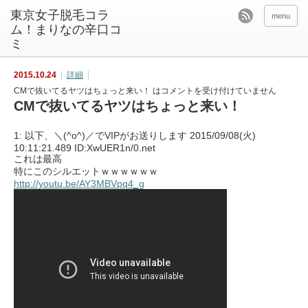
東京女子脱毛コラ
menu
ム！まりなの辛口コ
ミ
2015.10.24
詳細
CMで抜いてるヤツはちょっと来い！ は
コメントを受け付けていません
CMで抜いてるヤツはちょっと来い！
1: 以下、＼(^o^)／でVIPがお送りします 2015/09/08(火)
10:11:21.489 ID:XwUER1n/0.net
これは最高
特にこのシルエットｗｗｗｗｗｗ
http://youtu.be/AY3MBVpq4_g