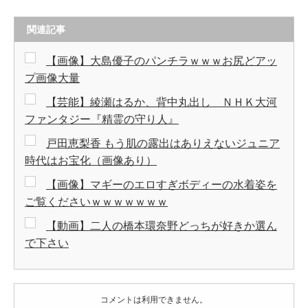
関連記事
【画像】大島優子のパンチラｗｗｗお尻どアッ
プ画像大量
【芸能】綾瀬はるか、背中丸出し ＮＨＫ大河
ファンタジー『精霊の守り人』
戸田恵梨香 もう肌の露出はありえないジュニア
時代はお宝化（画像あり）
【画像】マギーのエロすぎボディーの水着姿を
ご覧くださいｗｗｗｗｗｗｗ
【動画】二人の橋本環奈野どっちが好きか選ん
で下さい
コメントは利用できません。