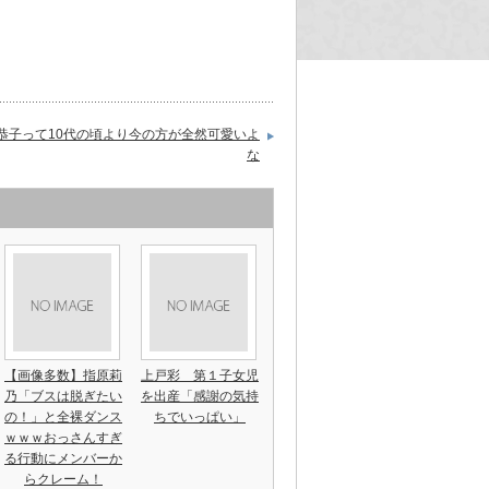
恭子って10代の頃より今の方が全然可愛いよ
な
【画像多数】指原莉
上戸彩 第１子女児
乃「ブスは脱ぎたい
を出産「感謝の気持
の！」と全裸ダンス
ちでいっぱい」
ｗｗｗおっさんすぎ
る行動にメンバーか
らクレーム！