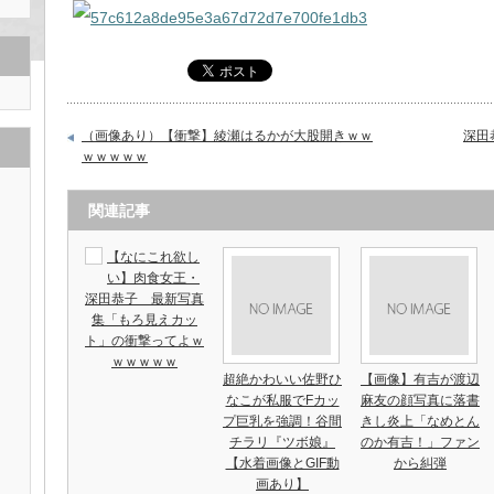
（画像あり）【衝撃】綾瀬はるかが大股開きｗｗ
深田
ｗｗｗｗｗ
関連記事
【なにこれ欲し
い】肉食女王・
深田恭子 最新写真
集「もろ見えカッ
ト」の衝撃ってよｗ
ｗｗｗｗｗ
超絶かわいい佐野ひ
【画像】有吉が渡辺
なこが私服でFカッ
麻友の顔写真に落書
プ巨乳を強調！谷間
きし炎上「なめとん
チラリ『ツボ娘』
のか有吉！」ファン
【水着画像とGIF動
から糾弾
画あり】