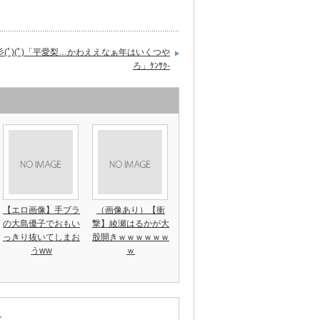
彡(ﾟ)(ﾟ)「平愛梨…かわええなぁ年はいくつや
ろ」ｹﾝｻｸ-
【エロ画像】手ブラ
（画像あり）【衝
の大島優子でおもい
撃】綾瀬はるかが大
っきり抜いてしまお
股開きｗｗｗｗｗｗ
うww
ｗ
。