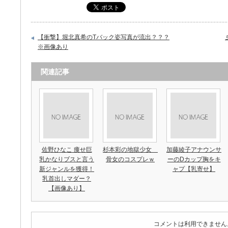
【衝撃】堀北真希のTバック姿写真が流出？？？
※画像あり
関連記事
佐野ひなこ 痩せ巨
杉本彩の地獄少女
加藤綾子アナウンサ
乳かなりブスと言う
骨女のコスプレｗ
ーのDカップ胸をキ
新ジャンルを獲得！
ャプ【乳寄せ】
乳首出しマダー？
【画像あり】
コメントは利用できません