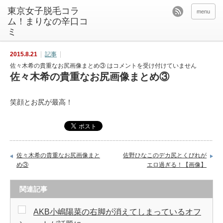
東京女子脱毛コラ
menu
ム！まりなの辛口コ
ミ
2015.8.21
記事
佐々木希の貴重なお尻画像まとめ③ は
コメントを受け付けていません
佐々木希の貴重なお尻画像まとめ③
笑顔とお尻が最高！
佐々木希の貴重なお尻画像まと
佐野ひなこのデカ尻とくびれが
め③
エロ過ぎる！【画像】
関連記事
AKB小嶋陽菜の右脚が消えてしまっているオフ