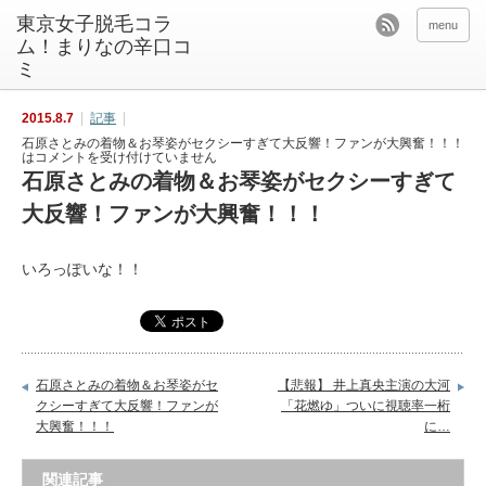
東京女子脱毛コラ
menu
ム！まりなの辛口コ
ミ
2015.8.7
記事
石原さとみの着物＆お琴姿がセクシーすぎて大反響！ファンが大興奮！！！
は
コメントを受け付けていません
石原さとみの着物＆お琴姿がセクシーすぎて
大反響！ファンが大興奮！！！
いろっぽいな！！
石原さとみの着物＆お琴姿がセ
【悲報】 井上真央主演の大河
クシーすぎて大反響！ファンが
「花燃ゆ」ついに視聴率一桁
大興奮！！！
に…
関連記事