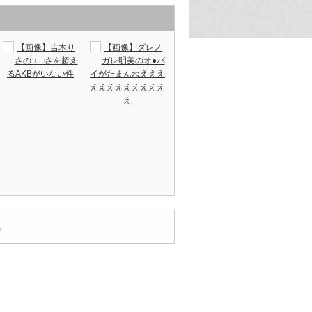
【画像】吉木り
【画像】ダレノ
さのエ□さを超え
ガレ明美のオ●パ
るAKBがいない件
イがたまんねえええ
えええええええええ
え
。