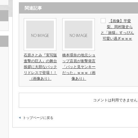
関連記事
【画像】平愛
梨、岡村隆史ら
と「旅猿」すっぴん
可愛い過ぎｗｗｗ
石原さとみ『実写版
橋本環奈の地元ショ
進撃の巨人』の舞台
ップ店員が衝撃発言
挨拶に大胆なパック
「パッと見ヤンキー
リドレスで登場！！
だった」ｗｗｗ（画
（画像あり）
像あり）
コメントは利用できません
トップページに戻る