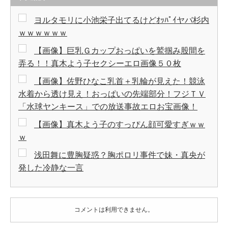
ヨルタモリに小池栄子出てるけどｵｯﾊﾟｲヤバ杉内
ｗｗｗｗｗｗ
【画像】巨乳Ｇカップおっぱいを鷲掴み股間を
弄る！！真木よう子セクシーエロ画像５０枚
【画像】佐野ひなこ乳首＋乳輪が見えた！競泳
水着から透け見え！おっぱいの先端部分！フジＴＶ
「水球ヤンキース」での放送事故エロお宝画像！
【画像】真木よう子のすっぴん顔可愛すぎｗｗ
ｗ
浅田舞に豊胸疑惑？胸ポロリ事件で妹・真央が
発した冷静な一言
コメントは利用できません。