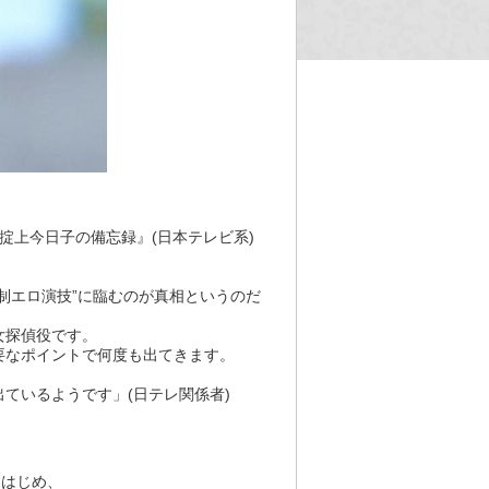
『掟上今日子の備忘録』(日本テレビ系)
制エロ演技”に臨むのが真相というのだ
女探偵役です。
要なポイントで何度も出てきます。
。
ているようです」(日テレ関係者)
をはじめ、