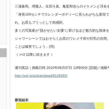
三浦春馬、堺雅人、生田斗真、亀梨和也らのイケメンと浮名
「身長169センチでスレンダーボディーに見られがちな新垣
れ、お尻もプリっとして肉感的。
多くの写真家が“脱がせたい女優”に挙げるほど魅力的な肢体
シャワーシーンではおそらくお尻のワレメ寸前や巨乳の谷間
ことは確実でしょう」(同)
（
>>2
以降に続きます ）
週刊実話｜掲載日時 2015年08月07日 12時00分 [芸能] / 掲載
http://wjn.jp/article/detail/8149282/
新垣結衣