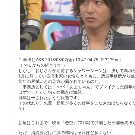
2: 執拗にAKB 2015/08/07(金) 13:47:04.75 ID:???*.net
（
>>1
からの続きです ）
しかし、おじさんが期待するシャワーシーンは、決して新垣
1月に慕っている演出家の女性らとともに、所属事務所から
能年の尻拭いとの見方が囁かれているのだ。
「事務所としては、NHK『あまちゃん』でブレイクした能年
はずでしたが、独立の動きに激怒。
能年は干されたような状態です。
その代わり、先輩・新垣が多くの仕事をこなさねばならなくな
部)
新垣はこれまで、映画『恋空』(’07年)で共演した三浦春馬
ただ、清純派だけに肌の露出はそれほど多くない。