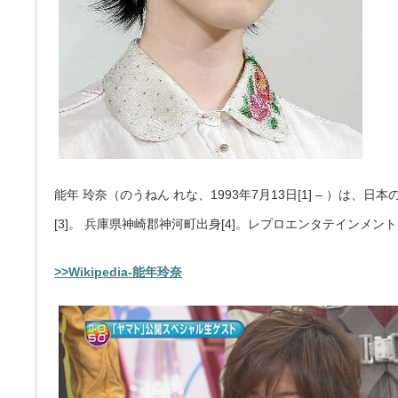
能年 玲奈（のうねん れな、1993年7月13日[1] – ）は
[3]。 兵庫県神崎郡神河町出身[4]。レプロエンタテインメント所
>>Wikipedia-能年玲奈