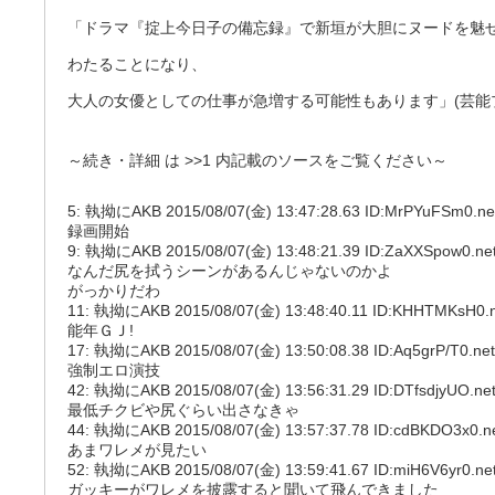
「ドラマ『掟上今日子の備忘録』で新垣が大胆にヌードを魅
わたることになり、
大人の女優としての仕事が急増する可能性もあります」(芸能
～続き・詳細 は
>>1
内記載のソースをご覧ください～
5: 執拗にAKB 2015/08/07(金) 13:47:28.63 ID:MrPYuFSm0.ne
録画開始
9: 執拗にAKB 2015/08/07(金) 13:48:21.39 ID:ZaXXSpow0.ne
なんだ尻を拭うシーンがあるんじゃないのかよ
がっかりだわ
11: 執拗にAKB 2015/08/07(金) 13:48:40.11 ID:KHHTMKsH0.n
能年ＧＪ!
17: 執拗にAKB 2015/08/07(金) 13:50:08.38 ID:Aq5grP/T0.net
強制エロ演技
42: 執拗にAKB 2015/08/07(金) 13:56:31.29 ID:DTfsdjyUO.ne
最低チクビや尻ぐらい出さなきゃ
44: 執拗にAKB 2015/08/07(金) 13:57:37.78 ID:cdBKDO3x0.n
あまワレメが見たい
52: 執拗にAKB 2015/08/07(金) 13:59:41.67 ID:miH6V6yr0.ne
ガッキーがワレメを披露すると聞いて飛んできました