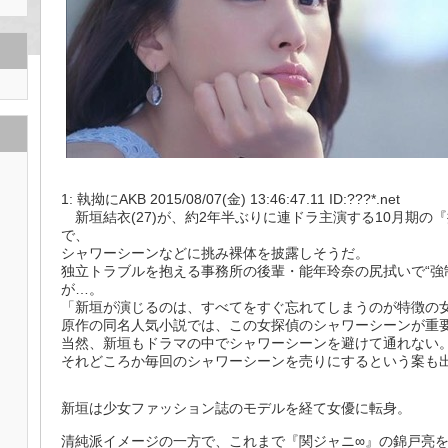
1: 執拗にAKB 2015/08/07(金) 13:46:47.11 ID:???*.net
新垣結衣(27)が、約2年半ぶりに連ドラ主演する10月期の
で、
シャワーシーンなどに挑み裸体を披露しそうだ。
独立トラブルを抱える事務所の後輩・能年玲奈の尻拭いで“強
が…。
「新垣が演じるのは、すべてをすぐ忘れてしまうのが特徴の
原作の同名人気小説では、この女探偵のシャワーシーンが重
当然、新垣もドラマの中でシャワーシーンを避けて通れない
それどころか毎回のシャワーシーンを売りにするという案も出
新垣は少女ファッション誌のモデルを経て女優に転身。
清純派イメージの一方で、これまで『関ジャニ∞』の錦戸亮