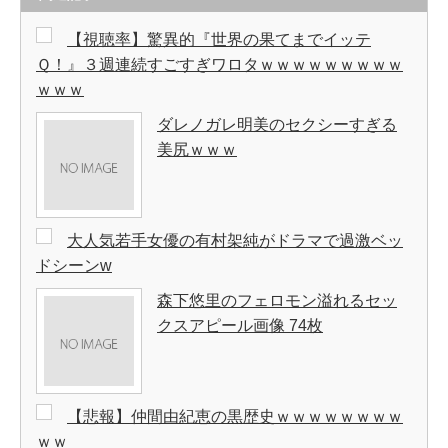
【視聴率】驚異的『世界の果てまでイッテ
Ｑ！』３週連続すごすぎワロタｗｗｗｗｗｗｗｗｗ
ｗｗｗ
ダレノガレ明美のセクシーすぎる
美尻ｗｗｗ
大人気若手女優の有村架純がドラマで過激ベッ
ドシーンw
森下悠里のフェロモン溢れるセッ
クスアピール画像 74枚
【悲報】仲間由紀恵の黒歴史ｗｗｗｗｗｗｗｗ
ｗｗ