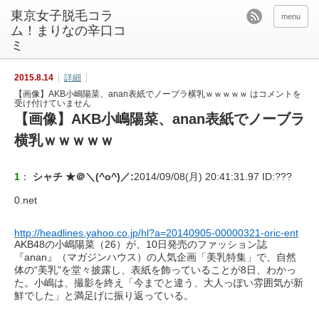
東京女子脱毛コラ
menu
ム！まりなの辛口コ
ミ
2015.8.14
詳細
【画像】AKB小嶋陽菜、anan表紙でノーブラ横乳ｗｗｗｗｗ は
コメントを
受け付けていません
【画像】AKB小嶋陽菜、anan表紙でノーブラ
横乳ｗｗｗｗｗ
1
：
シャチ ★＠＼(^o^)／
:
2014/09/08(月) 20:41:31.97 ID:
???
0.net
http://headlines.yahoo.co.jp/hl?a=20140905-00000321-oric-ent
AKB48の小嶋陽菜（26）が、10日発売のファッション誌
『anan』（マガジンハウス）の人気企画「美乳特集」で、自然
体の“美乳”を堂々披露し、表紙を飾っていることが8日、わかっ
た。小嶋は、撮影を終え「今までと違う、大人っぽい雰囲気が新
鮮でした」と満足げに振り返っている。