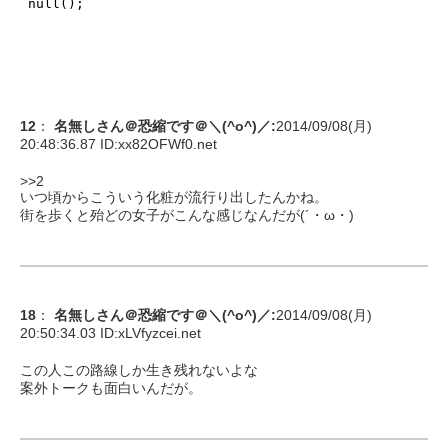
12
：
名無しさん＠恐縮です＠＼(^o^)／
:
2014/09/08(月)
20:48:36.87 ID:
xx82OFWf0.net
>>2
いつ頃からこういう化粧が流行り出したんかね。
街を歩くと殆どの女子がこんな感じなんだが(´・ω・)
18
：
名無しさん＠恐縮です＠＼(^o^)／
:
2014/09/08(月)
20:50:34.03 ID:
xLVfyzcei.net
この人この路線しか生き残れないよな
案外トークも面白いんだが。