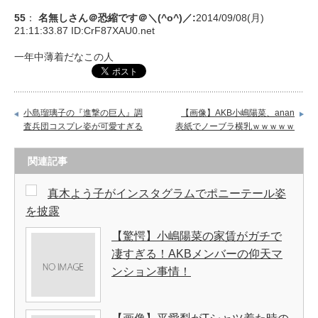
55
：
名無しさん＠恐縮です＠＼(^o^)／
:
2014/09/08(月)
21:11:33.87 ID:
CrF87XAU0.net
一年中薄着だなこの人
小島瑠璃子の『進撃の巨人』調
【画像】AKB小嶋陽菜、anan
査兵団コスプレ姿が可愛すぎる
表紙でノーブラ横乳ｗｗｗｗｗ
関連記事
真木よう子がインスタグラムでポニーテール姿
を披露
【驚愕】小嶋陽菜の家賃がガチで
凄すぎる！AKBメンバーの仰天マ
ンション事情！