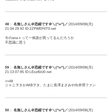
48
：
名無しさん＠恐縮です＠＼(^o^)／
:
2014/09/08(月)
21:04:29.92 ID:
2ZPWEP4T0.net
今のanaｎって一体誰が買ってるんだろうか
不思議に思う
59
：
名無しさん＠恐縮です＠＼(^o^)／
:
2014/09/08(月)
21:13:07.85 ID:
LEozl6iU0.net
>>48
ジャニヲタかAKBヲタ、たまに長澤まさみや向井理ファン
50
：
名無しさん＠恐縮です＠＼(^o^)／
:
2014/09/08(月)