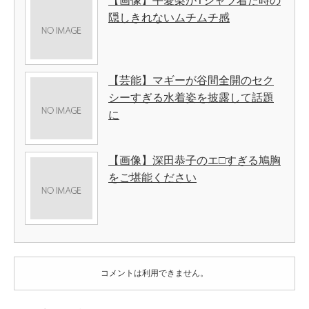
【画像】平愛梨がTシャツ着た時の
隠しきれないムチムチ感
【芸能】マギーが谷間全開のセク
シーすぎる水着姿を披露して話題
に
【画像】深田恭子のエ□すぎる鳩胸
をご堪能ください
コメントは利用できません。