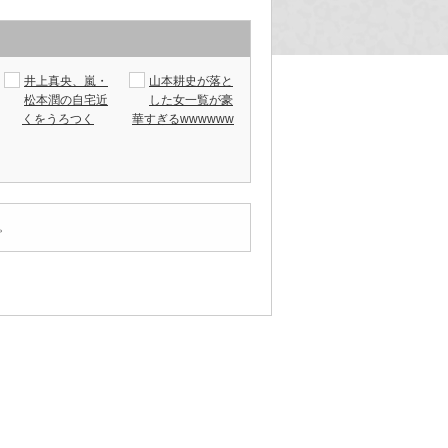
井上真央、嵐・
山本耕史が落と
松本潤の自宅近
した女一覧が豪
くをうろつく
華すぎるwwwwww
。