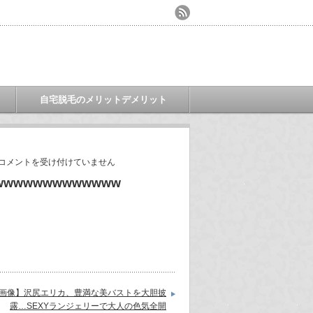
自宅脱毛のメリットデメリット
コメントを受け付けていません
wwwwwwwwwww
画像】沢尻エリカ、豊満な美バストを大胆披
露…SEXYランジェリーで大人の色気全開