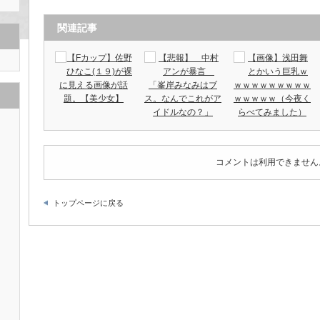
関連記事
【Fカップ】佐野
【悲報】 中村
【画像】浅田舞
ひなこ(１９)が裸
アンが暴言
とかいう巨乳ｗ
に見える画像が話
「峯岸みなみはブ
ｗｗｗｗｗｗｗｗｗ
題。【美少女】
ス。なんでこれがア
ｗｗｗｗｗ（今夜く
イドルなの？」
らべてみました）
コメントは利用できません
トップページに戻る