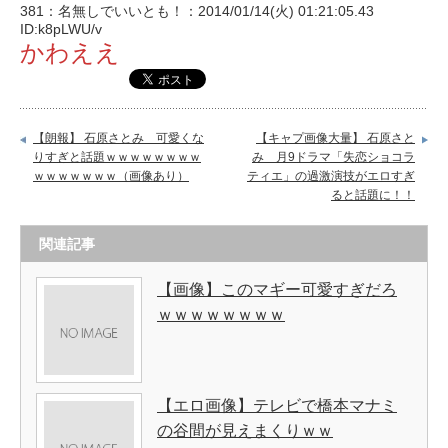
381：名無しでいいとも！：2014/01/14(火) 01:21:05.43
ID:k8pLWU/v
かわええ
【朗報】 石原さとみ 可愛くな
【キャプ画像大量】 石原さと
りすぎと話題ｗｗｗｗｗｗｗｗ
み 月9ドラマ「失恋ショコラ
ｗｗｗｗｗｗｗ（画像あり）
ティエ」の過激演技がエロすぎ
ると話題に！！
関連記事
【画像】このマギー可愛すぎだろ
ｗｗｗｗｗｗｗｗ
【エロ画像】テレビで橋本マナミ
の谷間が見えまくりｗｗ