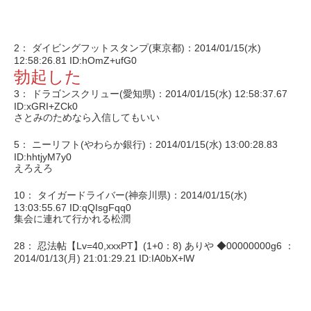
2： ダイビングフットスタンプ(東京都)：2014/01/15(水)
12:58:26.81 ID:hOmZ+ufG0
勃起した
3： ドラゴンスクリュー(愛知県)：2014/01/15(水) 12:58:37.67
ID:xGRI+ZCk0
さとみのためなら入信してもいい
5： ニーリフト(やわらか銀行)：2014/01/15(水) 13:00:28.83
ID:hhtjyM7y0
えろえろ
10： タイガードライバー(神奈川県)：2014/01/15(水)
13:03:55.67 ID:qQIsgFqq0
集会に連れて行かれる松潤
28： 忍法帖【Lv=40,xxxPT】(1+0：8) ありや ◆00000000g6 ：
2014/01/13(月) 21:01:29.21 ID:IA0bX+lW