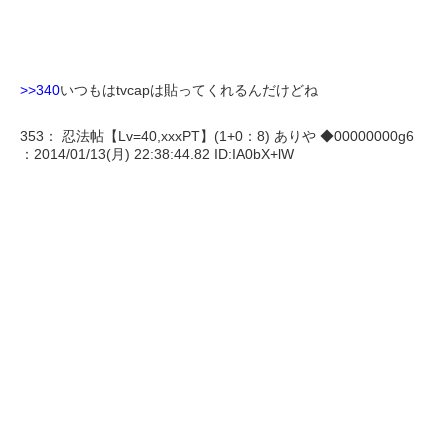
>>340
いつもはtvcapは貼ってくれるんだけどね
353： 忍法帖【Lv=40,xxxPT】(1+0：8) ありや ◆00000000g6
：2014/01/13(月) 22:38:44.82 ID:IA0bX+lW