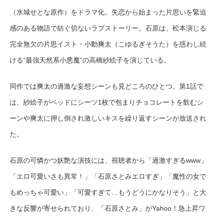
（水城せとな原作）をドラマ化。失恋から始まった片思いを緊迫
感のある物語で紡ぐ切ないラブストーリー。石原は、松本演じる
完全無欠の片思イスト・小動爽太（こゆるぎそうた）を惑わし続
ける“最強天然系小悪魔”の高橋紗絵子を演じている。
同作では爽太の過激な妄想シーンも見どころのひとつ。第1話で
は、紗絵子がベッドにシーツ1枚で包まりチョコレートを飲むシ
ーンや爽太に押し倒され激しいキスを繰り返すシーンが放送され
た。
石原の可憐かつ妖艶な演技には、視聴者から「過激すぎるwww」
「エロ可愛いさも異常！」「石原さとみエロすぎ」「魔性の女で
もめっちゃ可愛い」「可愛すぎて…もうどうにかなりそう」と大
きな反響が寄せられており、「石原さとみ」がYahoo！急上昇ワ