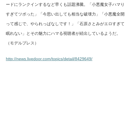
ードにランクインするなど早くも話題沸騰。「小悪魔女子ハマり
すぎてツボった」「今思い出しても相当な破壊力」「小悪魔全開
って感じで、やられっぱなしです！」「石原さとみがエロすぎて
眠れない」とその魅力にハマる視聴者が続出しているようだ。
（モデルプレス）
http://news.livedoor.com/topics/detail/8429649/