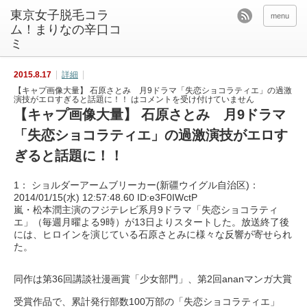
東京女子脱毛コラ
menu
ム！まりなの辛口コ
ミ
2015.8.17
詳細
【キャプ画像大量】 石原さとみ 月9ドラマ「失恋ショコラティエ」の過激
演技がエロすぎると話題に！！ は
コメントを受け付けていません
【キャプ画像大量】 石原さとみ 月9ドラマ
「失恋ショコラティエ」の過激演技がエロす
ぎると話題に！！
1： ショルダーアームブリーカー(新疆ウイグル自治区)：
2014/01/15(水) 12:57:48.60 ID:e3F0IWctP
嵐・松本潤主演のフジテレビ系月9ドラマ「失恋ショコラティ
エ」（毎週月曜よる9時）が13日よりスタートした。放送終了後
には、ヒロインを演じている石原さとみに様々な反響が寄せられ
た。
同作は第36回講談社漫画賞「少女部門」、第2回ananマンガ大賞
受賞作品で、累計発行部数100万部の「失恋ショコラティエ」