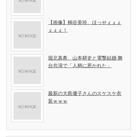
【画像】桐谷美玲、ほっせぇぇぇ
ぇぇぇ！
堀北真希、山本耕史と電撃結婚 舞
台共演で「人柄に惹かれた」
最新の大島優子さんのスケスケ衣
装ｗｗｗ