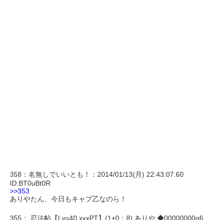
358：名無しでいいとも！：2014/01/13(月) 22:43:07.60
ID:BT0uBt0R
>>353
ありやたん、今日もキャプ乙なのら！
355： 忍法帖【Lv=40,xxxPT】(1+0：8) ありや ◆00000000g6