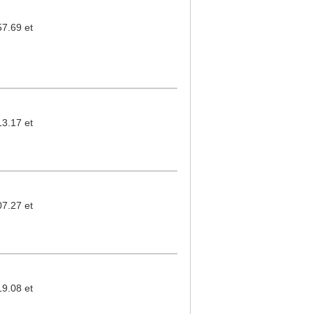
.69 et
.17 et
.27 et
.08 et