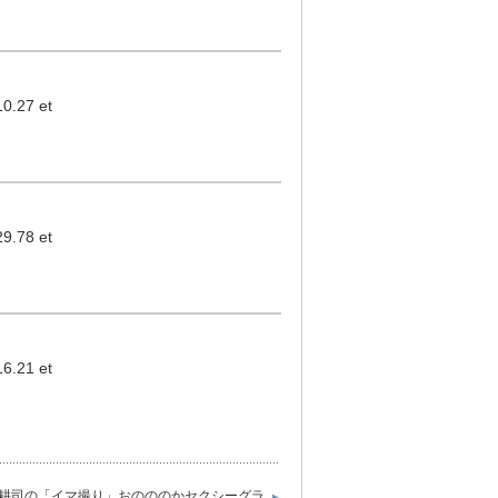
.27 et
.78 et
.21 et
耕司の「イマ撮り」おのののかセクシーグラ