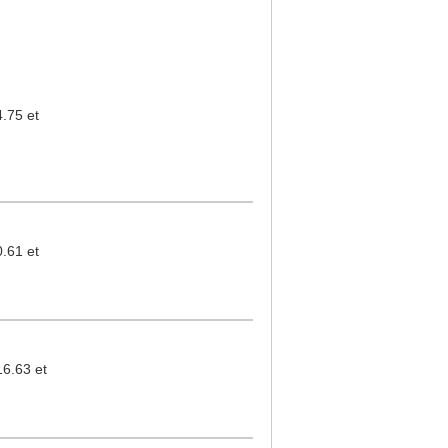
75 et
61 et
.63 et