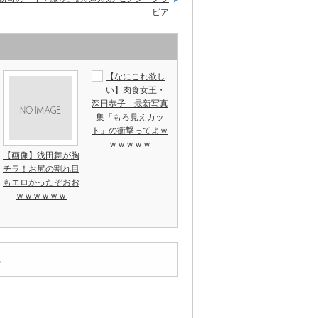
ビア
【なにこれ欲し
い】肉食女王・
深田恭子 最新写真
集「もろ見えカッ
ト」の衝撃ってよｗ
ｗｗｗｗｗ
【画像】浅田舞が胸
チラ！お尻の割れ目
もエロかったぞおお
ｗｗｗｗｗｗ
。