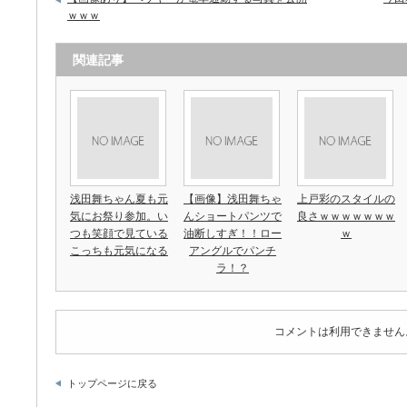
ｗｗｗ
関連記事
浅田舞ちゃん夏も元
【画像】浅田舞ちゃ
上戸彩のスタイルの
気にお祭り参加。い
んショートパンツで
良さｗｗｗｗｗｗｗ
つも笑顔で見ている
油断しすぎ！！ロー
ｗ
こっちも元気になる
アングルでパンチ
ラ！？
コメントは利用できません
トップページに戻る