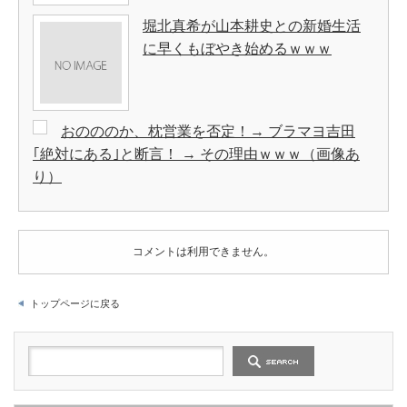
堀北真希が山本耕史との新婚生活
に早くもぼやき始めるｗｗｗ
おのののか、枕営業を否定！→ ブラマヨ吉田
｢絶対にある｣と断言！ → その理由ｗｗｗ（画像あ
り）
コメントは利用できません。
トップページに戻る