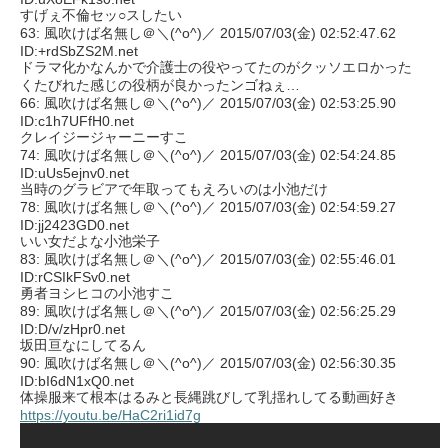
すげぇ不倫セッ○スしたい
63: 風吹けば名無し＠＼(^o^)／ 2015/07/03(金) 02:52:47.62
ID:+rdSbZS2M.net
ドラマ化かなんかで介護士の役やってたのがクッソエロかった
くたびれた感じの役柄が良かったンゴねぇ…
66: 風吹けば名無し＠＼(^o^)／ 2015/07/03(金) 02:53:25.90
ID:c1h7UFfH0.net
クレイジージャーニーすこ
74: 風吹けば名無し＠＼(^o^)／ 2015/07/03(金) 02:54:24.85
ID:uUs5ejnv0.net
当時のグラビアで年取ってもえろいのは小池だけ
78: 風吹けば名無し＠＼(^o^)／ 2015/07/03(金) 02:54:59.27
ID:jj2423GD0.net
いい女だよな小池栄子
83: 風吹けば名無し＠＼(^o^)／ 2015/07/03(金) 02:55:46.01
ID:rCSIkFSv0.net
勇者ヨシヒコの小池すこ
89: 風吹けば名無し＠＼(^o^)／ 2015/07/03(金) 02:56:25.29
ID:D/v/zHpr0.net
坂田亘なにしてるん
90: 風吹けば名無し＠＼(^o^)／ 2015/07/03(金) 02:56:30.35
ID:bI6dN1xQ0.net
体操服来て根本はるみと長縄跳びして乳揺れしてる動画好き
https://youtu.be/HaC2ri1id7g