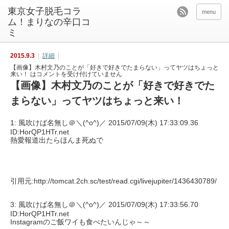
東京女子脱毛コラ
menu
ム！まりなの辛口コ
ミ
2015.9.3
詳細
【画像】木村文乃のことが「好きで好きでたまらない」ってヤツはちょっと
来い！ は
コメントを受け付けていません
【画像】木村文乃のことが「好きで好きでた
まらない」ってヤツはちょっと来い！
1: 風吹けば名無し＠＼(^o^)／ 2015/07/09(木) 17:33:09.36
ID:HorQP1HTr.net
熱愛報道出たらほんま死ぬで
引用元:http://tomcat.2ch.sc/test/read.cgi/livejupiter/1436430789/
3: 風吹けば名無し＠＼(^o^)／ 2015/07/09(木) 17:33:56.70
ID:HorQP1HTr.net
Instagramのご飯ワイも食べたいんじゃ～～