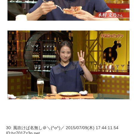
30: 風吹けば名無し＠＼(^o^)／ 2015/07/09(木) 17:44:11.54
ID:bz701Zz3p.net