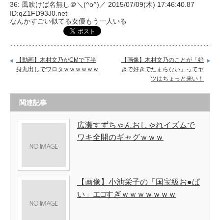
36: 風吹けば名無し＠＼(^o^)／ 2015/07/09(木) 17:46:40.87
ID:qZ1FD93J0.net
なんかすごい似てる女優もう一人いる
【動画】木村文乃がCMで下半
【画像】木村文乃のことが「好
身丸出しでワロタｗｗｗｗｗｗ
きで好きでたまらない」ってヤ
ツはちょっと来い！
関連記事
広瀬すずちゃんおしゃれイズムで
ワキ全開のギャグｗｗｗ
【画像】小池栄子の「国宝級お●ぱ
い」エ□すぎｗｗｗｗｗｗｗ