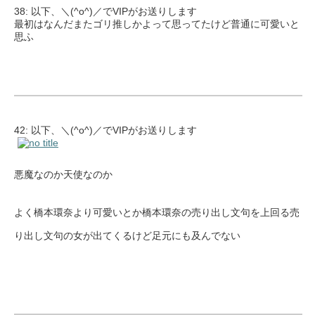
38: 以下、＼(^o^)／でVIPがお送りします
最初はなんだまたゴリ推しかよって思ってたけど普通に可愛いと
思ふ
42: 以下、＼(^o^)／でVIPがお送りします
悪魔なのか天使なのか
よく橋本環奈より可愛いとか橋本環奈の売り出し文句を上回る売
り出し文句の女が出てくるけど足元にも及んでない