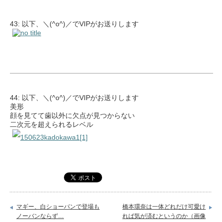
43: 以下、＼(^o^)／でVIPがお送りします
44: 以下、＼(^o^)／でVIPがお送りします
美形
顔を見てて歯以外に欠点が見つからない
二次元を超えられるレベル
マギー、白ショーパンで登場も
橋本環奈は一体どれだけ可愛け
ノーバンならず…
れば気が済むというのか（画像