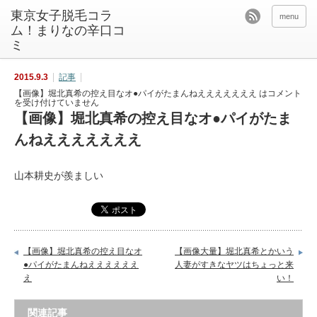
東京女子脱毛コラ
menu
ム！まりなの辛口コ
ミ
2015.9.3
記事
【画像】堀北真希の控え目なオ●パイがたまんねえええええええ は
コメント
を受け付けていません
【画像】堀北真希の控え目なオ●パイがたま
んねえええええええ
山本耕史が羨ましい
【画像】堀北真希の控え目なオ
【画像大量】堀北真希とかいう
●パイがたまんねええええええ
人妻がすきなヤツはちょっと来
え
い！
関連記事