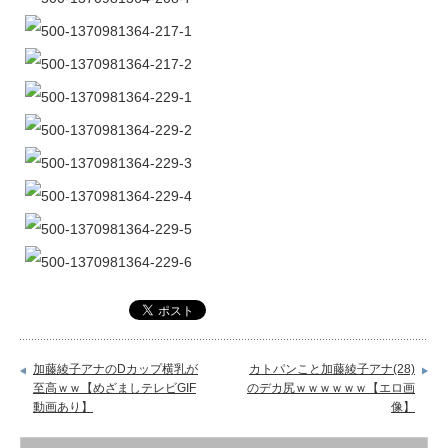
加藤綾子アナのDカップ横乳が
カトパンこと加藤綾子アナ(28)
至高ｗｗ【めざましテレビGIF
のデカ尻ｗｗｗｗｗｗ【エロ画
動画あり】
像】