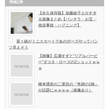
関連記事
【永久保存版】加藤綾子エロすぎ
る画像まとめ【パンチラ・お宝・
放送事故・ハプニング】
菜々緒がミニスカートであのポーズやってパン
ツ見えそう
【画像】広瀬すずと“リアルバービ
ー”ダコタ・ローズの2ショットｗｗ
ｗ
橋本環奈の二度目の『奇跡の1枚』
が話題にｗｗｗｗ（画像あり）