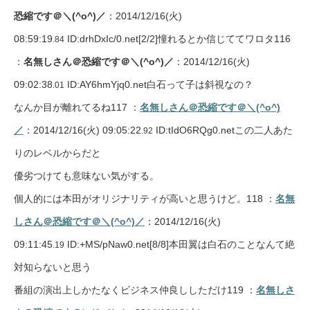
恐縮です＠＼(^o^)／
：2014/12/16(火)
08:59:19
ID:drhDxIc/0.net
[2/2]
憧れるとか信じててワロタ116
.84
：
名無しさん＠恐縮です＠＼(^o^)／
：2014/12/16(火)
09:02:38
ID:AY6hmYjq0.net白石って子は斜視なの？
.01
なんか目が離れてるね117 ：
名無しさん＠恐縮です＠＼(^o^)
／
：2014/12/16(火) 09:05:22
ID:tIdO6RQg0.netこの二人あた
.92
りのレベルからだと
優劣つけても意味ない気がする。
個人的には本田がオリジナリティが高いと思うけど。118 ：
名無
しさん＠恐縮です＠＼(^o^)／
：2014/12/16(火)
09:11:45
ID:+MS/pNaw0.net
[8/8]
本田翼は白石のことなんて絶
.19
対知らないと思う
番組の演出上しかたなくビジネス仲良ししただけ119 ：
名無しさ