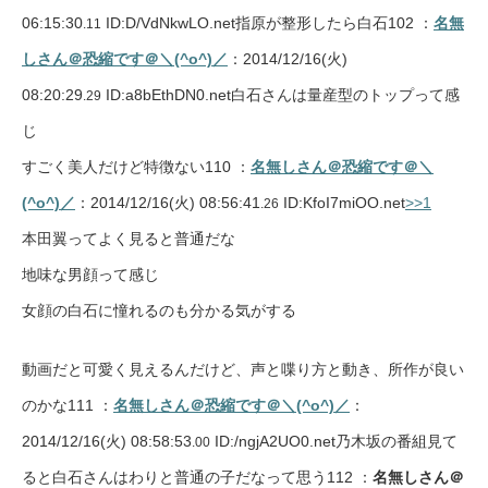
06:15:30
ID:D/VdNkwLO.net指原が整形したら白石102 ：
名無
.11
しさん＠恐縮です＠＼(^o^)／
：2014/12/16(火)
08:20:29
ID:a8bEthDN0.net白石さんは量産型のトップって感
.29
じ
すごく美人だけど特徴ない110 ：
名無しさん＠恐縮です＠＼
(^o^)／
：2014/12/16(火) 08:56:41
ID:KfoI7miOO.net
>>1
.26
本田翼ってよく見ると普通だな
地味な男顔って感じ
女顔の白石に憧れるのも分かる気がする
動画だと可愛く見えるんだけど、声と喋り方と動き、所作が良い
のかな111 ：
名無しさん＠恐縮です＠＼(^o^)／
：
2014/12/16(火) 08:58:53
ID:/ngjA2UO0.net乃木坂の番組見て
.00
ると白石さんはわりと普通の子だなって思う112 ：
名無しさん＠