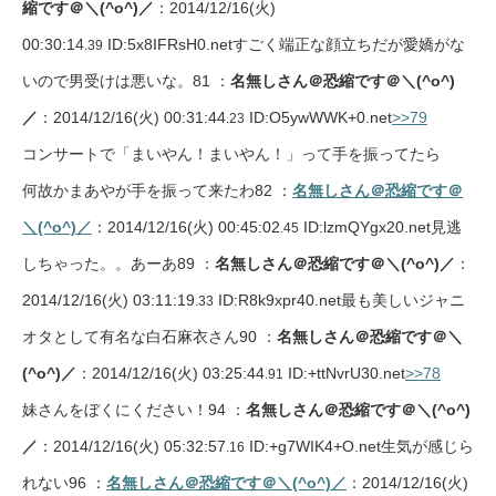
縮です＠＼(^o^)／
：2014/12/16(火)
00:30:14
ID:5x8IFRsH0.netすごく端正な顔立ちだが愛嬌がな
.39
いので男受けは悪いな。81 ：
名無しさん＠恐縮です＠＼(^o^)
／
：2014/12/16(火) 00:31:44
ID:O5ywWWK+0.net
>>79
.23
コンサートで「まいやん！まいやん！」って手を振ってたら
何故かまあやが手を振って来たわ82 ：
名無しさん＠恐縮です＠
＼(^o^)／
：2014/12/16(火) 00:45:02
ID:lzmQYgx20.net見逃
.45
しちゃった。。あーあ89 ：
名無しさん＠恐縮です＠＼(^o^)／
：
2014/12/16(火) 03:11:19
ID:R8k9xpr40.net最も美しいジャニ
.33
オタとして有名な白石麻衣さん90 ：
名無しさん＠恐縮です＠＼
(^o^)／
：2014/12/16(火) 03:25:44
ID:+ttNvrU30.net
>>78
.91
妹さんをぼくにください！94 ：
名無しさん＠恐縮です＠＼(^o^)
／
：2014/12/16(火) 05:32:57
ID:+g7WIK4+O.net生気が感じら
.16
れない96 ：
名無しさん＠恐縮です＠＼(^o^)／
：2014/12/16(火)