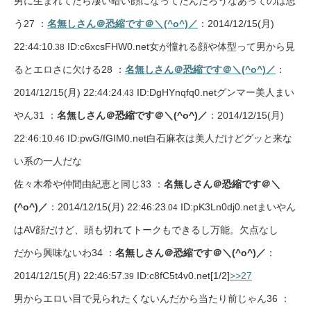
男に生まれてたら凄い暗い顔になってたんだろうなあってのは思
う27 ：
名無しさん＠恐縮です＠＼(^o^)／
：2014/12/15(月)
22:44:10
ID:c6xcsFHW0.net女が憧れる顔や体型って男から見
.38
るとエロさに欠ける28 ：
名無しさん＠恐縮です＠＼(^o^)／
：
2014/12/15(月) 22:44:24
ID:DgHYnqfq0.netグンマー美人まい
.43
やん31 ：
名無しさん＠恐縮です＠＼(^o^)／
：2014/12/15(月)
22:46:10
ID:pwG/fGIM0.net白石麻衣は美人だけどグッと来な
.46
い系の一人だな
佐々木希や仲間由紀恵と同じ33 ：
名無しさん＠恐縮です＠＼
(^o^)／
：2014/12/15(月) 22:46:23
ID:pK3Ln0dj0.netまいやん
.04
はAV顔だけど、頭も切れてトークもできるし万能。欠点なし
だから興味ないわ34 ：
名無しさん＠恐縮です＠＼(^o^)／
：
2014/12/15(月) 22:46:57
ID:c8fC5t4v0.net
[1/2]
>>27
.39
男からエロい目で見られたくないんだから当たり前じゃん36 ：