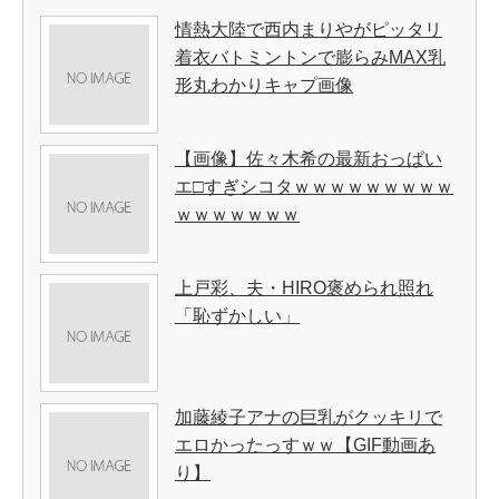
情熱大陸で西内まりやがピッタリ
着衣バトミントンで膨らみMAX乳
形丸わかりキャプ画像
【画像】佐々木希の最新おっぱい
エ□すぎシコタｗｗｗｗｗｗｗｗｗ
ｗｗｗｗｗｗｗ
上戸彩、夫・HIRO褒められ照れ
「恥ずかしい」
加藤綾子アナの巨乳がクッキリで
エロかったっすｗｗ【GIF動画あ
り】