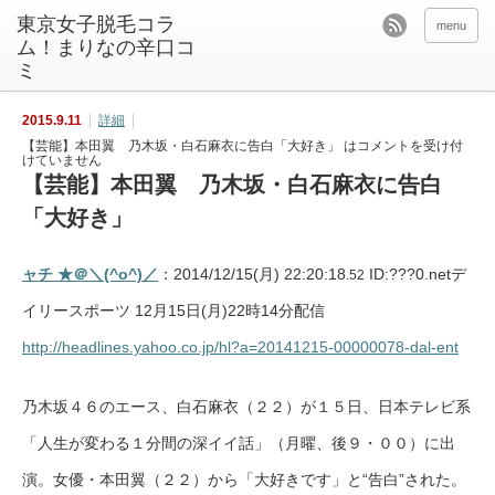
東京女子脱毛コラ
menu
ム！まりなの辛口コ
ミ
2015.9.11
詳細
【芸能】本田翼 乃木坂・白石麻衣に告白「大好き」 は
コメントを受け付
けていません
【芸能】本田翼 乃木坂・白石麻衣に告白
「大好き」
ャチ ★＠＼(^o^)／
：2014/12/15(月) 22:20:18
ID:???0.netデ
.52
イリースポーツ 12月15日(月)22時14分配信
http://headlines.yahoo.co.jp/hl?a=20141215-00000078-dal-ent
乃木坂４６のエース、白石麻衣（２２）が１５日、日本テレビ系
「人生が変わる１分間の深イイ話」（月曜、後９・００）に出
演。女優・本田翼（２２）から「大好きです」と“告白”された。