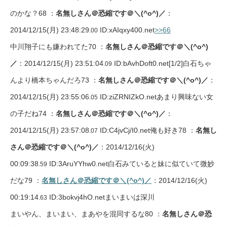
のかな？68 ：
名無しさん＠恐縮です＠＼(^o^)／
：
2014/12/15(月) 23:48:29
ID:xAIqxy400.net
>>66
.00
中川翔子にも嫌われてた70 ：
名無しさん＠恐縮です＠＼(^o^)
／
：2014/12/15(月) 23:51:04
ID:bAvhDoft0.net
[1/2]
白石ちゃ
.09
んより橋本ちゃんだろ73 ：
名無しさん＠恐縮です＠＼(^o^)／
：
2014/12/15(月) 23:55:06
ID:ziZRNIZkO.netあまり興味ない女
.05
の子だね74 ：
名無しさん＠恐縮です＠＼(^o^)／
：
2014/12/15(月) 23:57:08
ID:C4jvCj/I0.net俺も好き78 ：
名無し
.07
さん＠恐縮です＠＼(^o^)／
：2014/12/16(火)
00:09:38
ID:3AruYYhw0.net白石みていると妹に似ていて微妙
.59
だな79 ：
名無しさん＠恐縮です＠＼(^o^)／
：2014/12/16(火)
00:19:14
ID:3bokvj4hO.netまいまいは深川
.63
まいやん、まいまい、まあやを混同するな80 ：
名無しさん＠恐