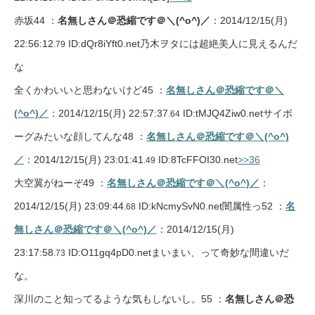
赤坂44 ：
名無しさん＠恐縮です＠＼(^o^)／
：2014/12/15(月)
22:56:12
ID:dQr8iYft0.net乃木ヲタには超絶美人に見えるんだ
.79
な
全くかわいいと思わないけど45 ：
名無しさん＠恐縮です＠＼
(^o^)／
：2014/12/15(月) 22:57:37
ID:tMJQ4Ziw0.netサイボ
.64
ーグみたいな顔してんな48 ：
名無しさん＠恐縮です＠＼(^o^)
／
：2014/12/15(月) 23:01:41
ID:8TcFFOI30.net
>>36
.49
大空翼がねーぞ49 ：
名無しさん＠恐縮です＠＼(^o^)／
：
2014/12/15(月) 23:09:44
ID:kNcmySvN0.net闇属性っ52 ：
名
.68
無しさん＠恐縮です＠＼(^o^)／
：2014/12/15(月)
23:17:58
ID:O11gq4pD0.netまいまい、って奇妙な間違いだ
.73
な。
深川のこと知ってるような気もしないし。55 ：
名無しさん＠恐