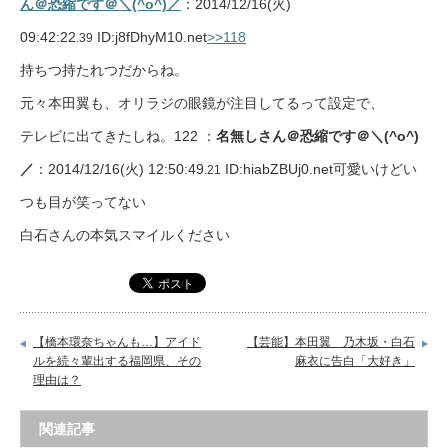
ん＠恐縮です＠＼(^o^)／
：2014/12/16(火)
09:42:22
ID:j8fDhyM10.net
>>118
.39
持ちつ持たれつだからね。
元々本田翼も、オリラジの眼鏡が注目してるって設定で、
テレビに出てきたしね。122 ：
名無しさん＠恐縮です＠＼(^o^)
／
：2014/12/16(火) 12:50:49
ID:hiabZBUj0.net可愛いけどい
.21
つも目が笑ってない
白石さんの本気スマイルください
【橋本環奈ちゃんも…】アイド
【芸能】本田翼 乃木坂・白石
ルを続々輩出する福岡県、その
麻衣に告白「大好き」
理由は？
関連記事