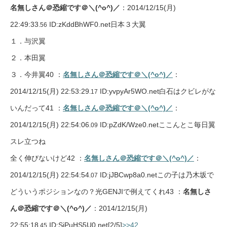
名無しさん＠恐縮です＠＼(^o^)／
：2014/12/15(月)
22:49:33
ID:zKddBhWF0.net日本３大翼
.56
１．与沢翼
２．本田翼
３．今井翼40 ：
名無しさん＠恐縮です＠＼(^o^)／
：
2014/12/15(月) 22:53:29
ID:yvpyAr5WO.net白石はクビレがな
.17
いんだって41 ：
名無しさん＠恐縮です＠＼(^o^)／
：
2014/12/15(月) 22:54:06
ID:pZdK/Wze0.netここんとこ毎日翼
.09
スレ立つね
全く伸びないけど42 ：
名無しさん＠恐縮です＠＼(^o^)／
：
2014/12/15(月) 22:54:54
ID:jJBCwp8a0.netこの子は乃木坂で
.07
どういうポジションなの？光GENJIで例えてくれ43 ：
名無しさ
ん＠恐縮です＠＼(^o^)／
：2014/12/15(月)
22:55:18
ID:SiPuHS5U0.net
[2/5]
>>42
.45