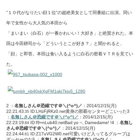
“１０代がなりたい顔１位”の超絶美女として同番組に出演。同い
年で女性から大人気の本田から
「まいまい（白石）が一番かわいい！大好き」と絶賛された。本
田は今田耕司から「どういうとこが好き？」と聞かれると、
「顔」と即答。本田は食い入るように白石の密着ＶＴＲを見てい
た。
2 ：
名無しさん＠恐縮です＠＼(^o^)／
：2014/12/15(月)
22:21:43
ID:LHzFjRKz0.net黄身の那覇センターどこいった3
.35
：
名無しさん＠恐縮です＠＼(^o^)／
：2014/12/15(月)
22:23:19
ID:f9+nLub40.netBad yo ~, Damedame! !4 ：
名無し
.84
さん＠恐縮です＠＼(^o^)／
：2014/12/15(月)
22:24:44
ID:Z17uVG2W0.net可愛いけど入ってるグループは
.61
ダッセーのな5 ：
名無しさん＠恐縮です＠＼(^o^)／
：