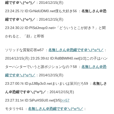
縮です＠＼(^o^)／
：2014/12/15(月)
23:24:25
ID:GrNidUDM0.net僕も大好き56 ：
名無しさん＠恐
.72
縮です＠＼(^o^)／
：2014/12/15(月)
23:24:30
ID:PISdJmqc0.net>「どういうとこが好き？」と聞
.22
かれると、「顔」と即答
ソリッドな質疑応答w57 ：
名無しさん＠恐縮です＠＼(^o^)／
：
2014/12/15(月) 23:25:39
ID:RdBBWlf40.net
[1/2]
この子はハン
.62
ターハンターでいうと誰ポジションなの？58 ：
名無しさん＠恐
縮です＠＼(^o^)／
：2014/12/15(月)
23:27:00
ID:pJJlBp3c0.netまいまいは深川だろ59 ：
名無しさ
.76
ん＠恐縮です＠＼(^o^)／
：2014/12/15(月)
23:27:31
ID:SiPuHS5U0.net
[3/5]
>>57
.54
モタリケ61 ：
名無しさん＠恐縮です＠＼(^o^)／
：