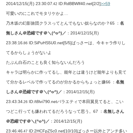
2014/12/15(月) 23:30:07
ID:RdBBWlf40.net
[2/2]
>>59
.42
可愛いのにこれでモタリケかよ…
乃木坂の幻影旅団クラスってとんでもない奴らなのか？65 ：
名
無しさん＠恐縮です＠＼(^o^)／
：2014/12/15(月)
23:38:16
ID:SiPuHS5U0.net
[5/5]
ばっさーは、今キャラ作りし
.86
てるからしょうがないよ
たぶん白石のことも良く知らないんだろう
キャラは明らかに作ってるし、能年とは違うけど能年よりも見て
て分かるレベルで作ってるのが分かるからちょっと嫌66 ：
名無
しさん＠恐縮です＠＼(^o^)／
：2014/12/15(月)
23:43:34
ID:/t8lvi790.netバラエティで本田翼見てると、こい
.26
つどこ行っても嫌われてるだろうなって思う。67 ：
名無しさん
＠恐縮です＠＼(^o^)／
：2014/12/15(月)
23:46:46
ID:2HCFpZ5c0.net
[10/10]
ばっさー以外とアンチ多い
.47