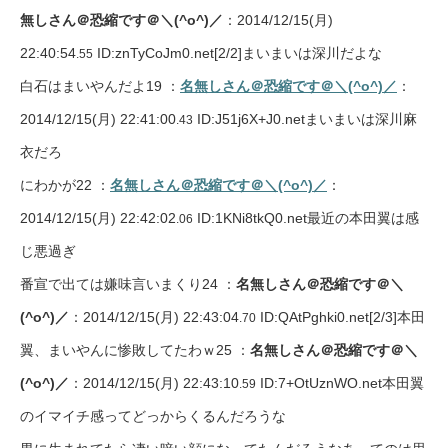
無しさん＠恐縮です＠＼(^o^)／
：2014/12/15(月)
22:40:54
ID:znTyCoJm0.net
[2/2]
まいまいは深川だよな
.55
白石はまいやんだよ19 ：
名無しさん＠恐縮です＠＼(^o^)／
：
2014/12/15(月) 22:41:00
ID:J51j6X+J0.netまいまいは深川麻
.43
衣だろ
にわかが22 ：
名無しさん＠恐縮です＠＼(^o^)／
：
2014/12/15(月) 22:42:02
ID:1KNi8tkQ0.net最近の本田翼は感
.06
じ悪過ぎ
番宣で出ては嫌味言いまくり24 ：
名無しさん＠恐縮です＠＼
(^o^)／
：2014/12/15(月) 22:43:04
ID:QAtPghki0.net
[2/3]
本田
.70
翼、まいやんに惨敗してたわｗ25 ：
名無しさん＠恐縮です＠＼
(^o^)／
：2014/12/15(月) 22:43:10
ID:7+OtUznWO.net本田翼
.59
のイマイチ感ってどっからくるんだろうな