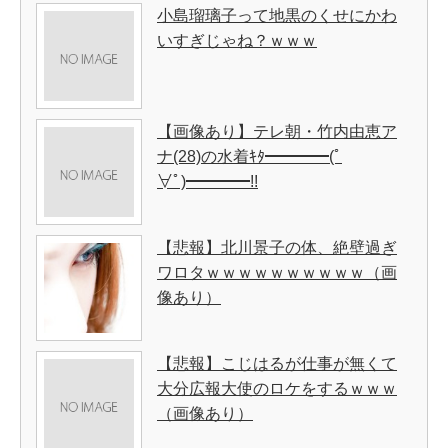
小島瑠璃子って地黒のくせにかわ
いすぎじゃね？ｗｗｗ
【画像あり】テレ朝・竹内由恵ア
ナ(28)の水着ｷﾀ━━━━(ﾟ
∀ﾟ)━━━━!!
【悲報】北川景子の体、絶壁過ぎ
ワロタｗｗｗｗｗｗｗｗｗｗ（画
像あり）
【悲報】こじはるが仕事が無くて
大分広報大使のロケをするｗｗｗ
（画像あり）