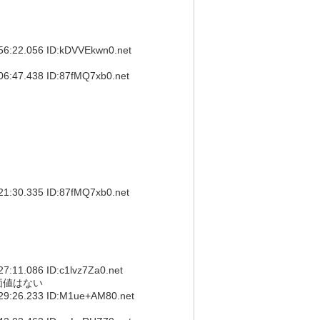
22.056 ID:kDVVEkwn0.net
7.438 ID:87fMQ7xb0.net
0.335 ID:87fMQ7xb0.net
1.086 ID:c1lvz7Za0.net
価値はない
26.233 ID:M1ue+AM80.net