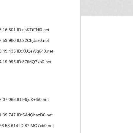
.501 ID:dsKTtFNl0.net
.980 ID:22ChjJsz0.net
9.435 ID:XU1eWq640.net
9.995 ID:87fMQ7xb0.net
.068 ID:E9jdK+I50.net
9.747 ID:SAdQhazD0.net
3.614 ID:87fMQ7xb0.net