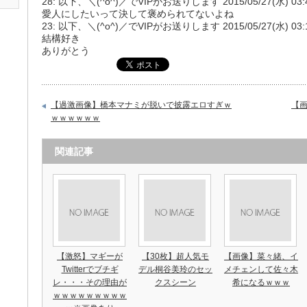
28: 以下、＼(^o^)／でVIPがお送りします 2015/05/27(水) 03:42:
愛人にしたいって決して褒められてないよね
23: 以下、＼(^o^)／でVIPがお送りします 2015/05/27(水) 03:12:1
結構好き
ありがとう
【過激画像】橋本マナミが脱いで披露エロすぎｗ
【
ｗｗｗｗｗｗ
関連記事
【激怒】マギーが
【30枚】超人気モ
【画像】菜々緒、イ
Twitterでブチギ
デル桐谷美玲のセッ
メチェンして佐々木
レ・・・その理由が
クスシーン
希になるｗｗｗ
ｗｗｗｗｗｗｗｗｗ