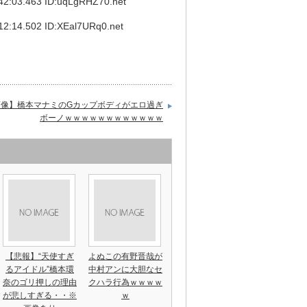
03.463 ID:uqLgRHZ70.net
4.502 ID:XEal7URq0.net
画像】橋本マナミのGカップボディがエロ過ぎ
ボーノｗｗｗｗｗｗｗｗｗｗｗｗ
【悲報】“天使すぎ
よぬこの有野晋哉が
るアイドル”橋本環
中村アンに大胆なセ
奈のゴリ押しの理由
クハラ行為ｗｗｗｗ
が悲しすぎる・・※
ｗ