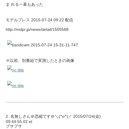
ま れる一幕もあった
モデルプレス 2015-07-24 09:22 配信
http://mdpr.jp/news/detail/1505588
※以前、別番組で実測したときの画像
2: 名無しさん＠恐縮です＠＼(^o^)／ 2015/07/24(金)
09:44:55.02 et
ブサブサ