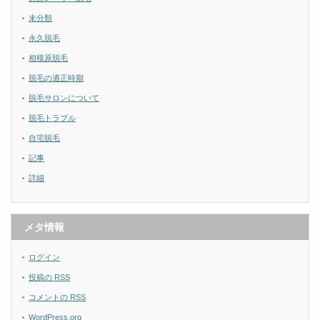
未分類
永久脱毛
相模原脱毛
脱毛の適正時期
脱毛サロンについて
脱毛トラブル
自宅脱毛
記事
詳細
メタ情報
ログイン
投稿の
RSS
コメントの
RSS
WordPress.org