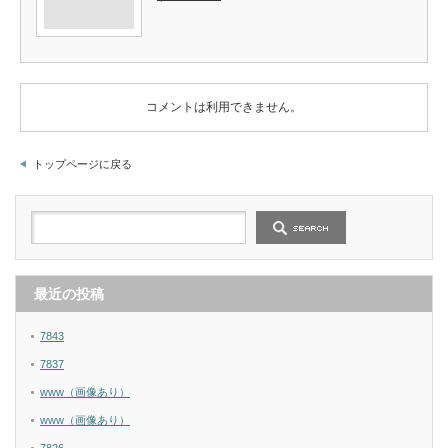
コメントは利用できません。
トップページに戻る
最近の投稿
7843
7837
www（画像あり）
www（画像あり）