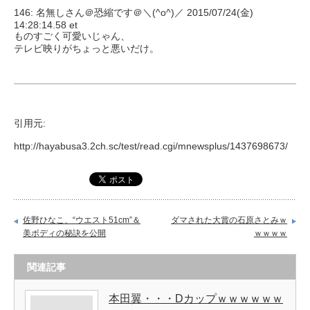
146: 名無しさん＠恐縮です＠＼(^o^)／ 2015/07/24(金)
14:28:14.58 et
ものすごく可愛いじゃん、
テレビ映りがちょっと悪いだけ。
引用元:
http://hayabusa3.2ch.sc/test/read.cgi/mnewsplus/1437698673/
佐野ひなこ、“ウエスト51cm”＆
ダマされた大賞の石原さとみｗ
美ボディの秘訣を公開
ｗｗｗｗ
関連記事
本田翼・・・Dカップｗｗｗｗｗｗ