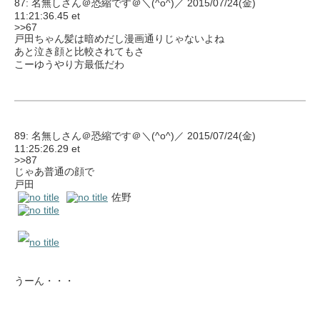
87: 名無しさん＠恐縮です＠＼(^o^)／ 2015/07/24(金)
11:21:36.45 et
>>67
戸田ちゃん髪は暗めだし漫画通りじゃないよね
あと泣き顔と比較されてもさ
こーゆうやり方最低だわ
89: 名無しさん＠恐縮です＠＼(^o^)／ 2015/07/24(金)
11:25:26.29 et
>>87
じゃあ普通の顔で
戸田
佐野
うーん・・・