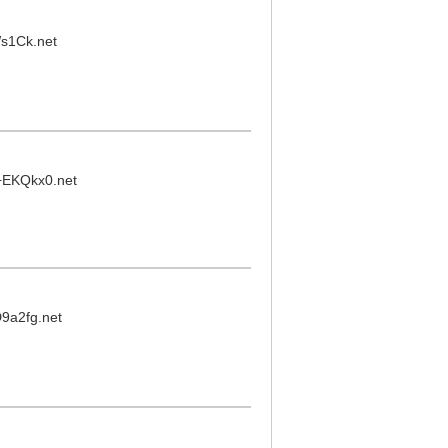
s1Ck.net
+EKQkx0.net
9a2fg.net