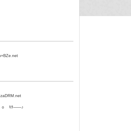
u+BZe.net
zaDRM.net
ｏ ｷﾀ――♪