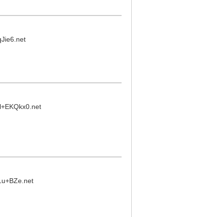
qJie6.net
l+EKQkx0.net
1u+BZe.net