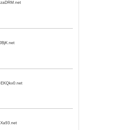
zaDRM.net
sJBjK.net
+EKQkx0.net
oXa93.net