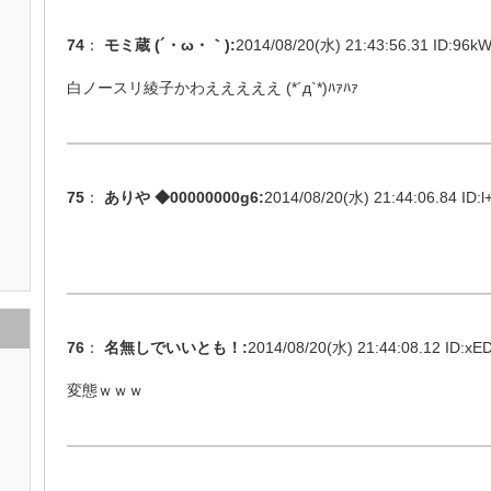
74
：
モミ蔵 (´・ω・｀)
:
2014/08/20(水) 21:43:56.31 ID:
96kW
白ノースリ綾子かわえええええ (*´д`*)ﾊｧﾊｧ
75
：
ありや ◆00000000g6
:
2014/08/20(水) 21:44:06.84 ID:
l
76
：
名無しでいいとも！
:
2014/08/20(水) 21:44:08.12 ID:
xED
変態ｗｗｗ