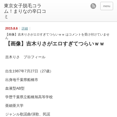
東京女子脱毛コラ
menu
ム！まりなの辛口コ
ミ
2015.8.6
詳細
【画像】吉木りさがエロすぎてつらいｗｗ は
コメントを受け付けていませ
ん
【画像】吉木りさがエロすぎてつらいｗｗ
吉木りさ プロフィール
出生1987年7月27日（27歳）
出身地千葉県船橋市
血液型AB型
学歴千葉県立船橋旭高等学校
亜細亜大学
ジャンル歌謡曲/演歌、民謡