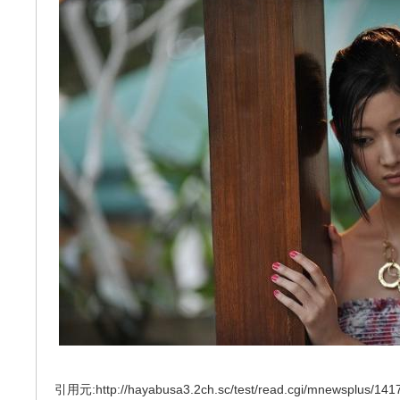
引用元:http://hayabusa3.2ch.sc/test/read.cgi/mnewsplus/141