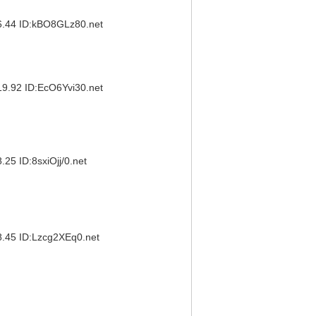
4 ID:kBO8GLz80.net
2 ID:EcO6Yvi30.net
ID:8sxiOjj/0.net
5 ID:Lzcg2XEq0.net