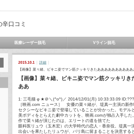
の辛口コミ
医療レーザー脱毛
Vライン脱毛
2015.10.1
詳細
【画像】菜々緒、ビキニ姿でマン筋クッキリきたああああああああああ
【画像】菜々緒、ビキニ姿でマン筋クッキリき
ああ
1: 三毛猫 φ ★＠＼(^o^)／ 2014/12/01(月) 10:33:33.09 ID:???
［映画.com ニュース］ 女優の菜々緒が、堤真一主演の新
セクシーなビキニ姿で登場していることが分かった。モデル
美ボディをとらえた劇中カットを、映画.comが独占入手し
作で菜々緒が演じたのは、エリートの道を捨てた
眼科医リュウ（玉木宏）の大学時代の恋人・香奈役。堤真一
出会いを果たしたリュウが、バリ島に留まることを決意する