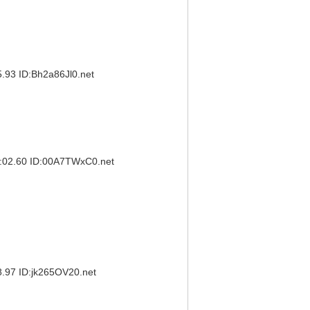
 ID:Bh2a86Jl0.net
.60 ID:00A7TWxC0.net
 ID:jk265OV20.net