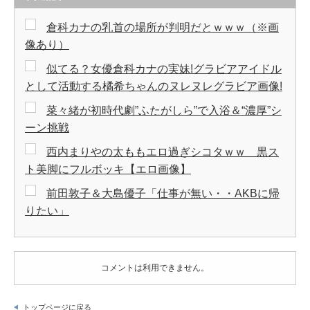
倉科カナの乳首の場所が判明だとｗｗｗ（※画
像あり）
似てる？女優倉科カナの実妹!グラビアアイドル
として活動する橘希ちゃんのヌレヌレグラビア画像!
菜々緒が初時代劇”ふたがしら”で入浴＆“濃厚”シ
ーン挑戦
西内まりやの太ももエロ過ぎシコタｗｗ 黒ス
ト美脚にフルボッキ【エロ画像】
前田敦子＆大島優子「仕事が無い・・AKBに帰
りたい」
コメントは利用できません。
トップページに戻る