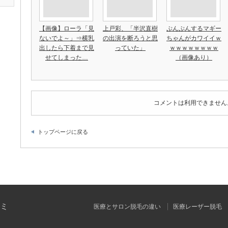
【画像】ローラ「見
上戸彩、「半沢直樹
ぷんぷんするマギー
ないでよ～」⇒横乳
の出演を断ろうと思
ちゃんがカワイイｗ
出したら下着まで見
っていた」
ｗｗｗｗｗｗｗｗ
せてしまった…
（画像あり）
コメントは利用できません
トップページに戻る
ミ
医療とサロン脱毛の違い
医療レーザー脱毛