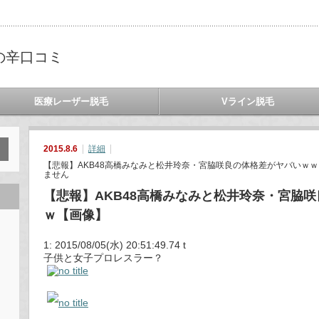
の辛口コミ
医療レーザー脱毛
Vライン脱毛
2015.8.6
詳細
【悲報】AKB48高橋みなみと松井玲奈・宮脇咲良の体格差がヤバいｗｗ
ません
【悲報】AKB48高橋みなみと松井玲奈・宮脇
ｗ【画像】
1: 2015/08/05(水) 20:51:49.74 t
子供と女子プロレスラー？