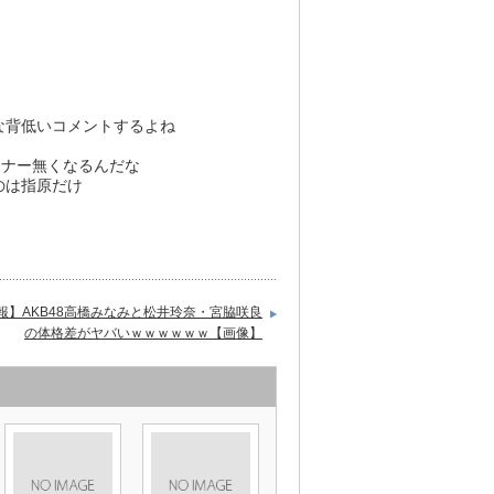
な背低いコメントするよね
コーナー無くなるんだな
のは指原だけ
報】AKB48高橋みなみと松井玲奈・宮脇咲良
の体格差がヤバいｗｗｗｗｗｗ【画像】