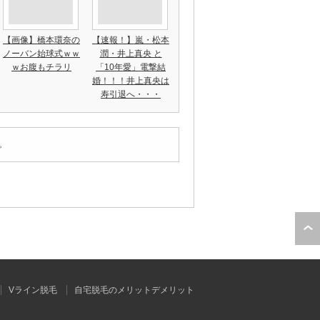
【画像】橋本環奈の
【速報！】嵐・松本
ノーバン始球式ｗｗ
潤・井上真央 と
ｗお腹もチラリ
「10年愛」電撃結
婚！！！井上真央は
寿引退へ・・・
。
Vライン脱毛
自宅脱毛のメリットデメリット