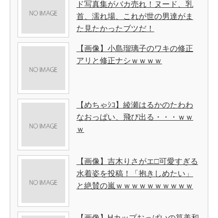
ド写真集がバカ売れ！ヌード、乳
首、濡れ場、これが世の男達がま
た見たかったブツだ！
【画像】小島瑠璃子のワキの修正
アリと修正ナシｗｗｗｗ
【めちゃｼｺ】綾瀬はるかのたわわ
なおっぱい、飛び出る・・・ｗｗ
ｗ
【画像】吉木りさがエ□可愛すぎる
水着姿を投稿！「抱きしめたい」
と絶賛の嵐ｗｗｗｗｗｗｗｗｗｗ
【画像】Hカップおっぱいの筧美和