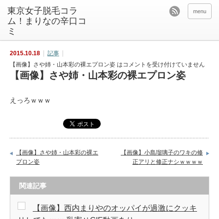
東京女子脱毛コラ
menu
ム！まりなの辛口コ
ミ
2015.10.18
記事
【画像】さや姉・山本彩の裸エプロン姿 は
コメントを受け付けていません
【画像】さや姉・山本彩の裸エプロン姿
えっろｗｗｗ
【画像】さや姉・山本彩の裸エ
【画像】小島瑠璃子のワキの修
プロン姿
正アリと修正ナシｗｗｗｗ
関連記事
【画像】西内まりやのオッパイが過激にクッキ