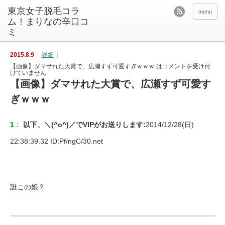
東京女子脱毛コラ
menu
ム！まりなの辛口コ
ミ
2015.8.9
詳細
【画像】ダマサれた大賞で、広瀬すず可愛すぎｗｗｗ は
コメントを受け付
けていません
【画像】ダマサれた大賞で、広瀬すず可愛す
ぎｗｗｗ
1
：
以下、＼(^o^)／でVIPがお送りします
:
2014/12/28(日)
22:38:39.32 ID:
Pf/ngC/30.net
誰この娘？