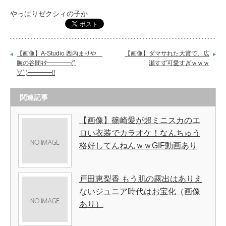
やっぱりゼクシィの子か
【画像】A-Studio 西内まりや
【画像】ダマサれた大賞で、広
胸の谷間ｷﾀ━━━━(ﾟ
瀬すず可愛すぎｗｗｗ
∀ﾟ)━━━━!!
関連記事
【画像】篠崎愛が超ミニスカのエ
ロい衣装でカラオケ！なんちゅう
格好してんねんｗｗGIF動画あり
戸田恵梨香 もう肌の露出はありえ
ないジュニア時代はお宝化（画像
あり）