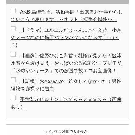
AKB 島崎遥香、活動再開「出来るお仕事からし
ていこうと思います」‥ネット「握手会以外か」
【ドラマ】ユルユルだよ～ん…木村文乃、小さ
めスーツなのに胸元パツンパツンにならず(´・ω・
｀)
【画像】佐野ひなこ乳首＋乳輪が見えた！競泳
水着から透け見え！おっぱいの先端部分！フジＴＶ
「水球ヤンキース」での放送事故エロお宝画像！
【悲報】おのののか、処女じゃなかった！男性
経験を赤裸々に告白
平愛梨がヒルナンデスでｗｗｗｗｗｗｗ（画像
あり）
コメントは利用できません。