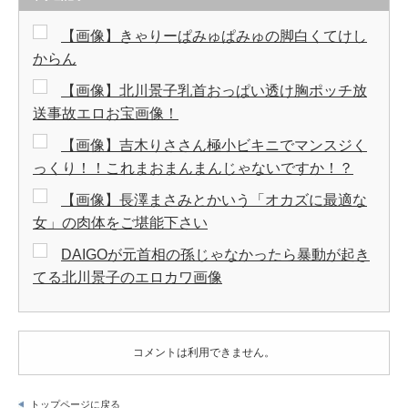
【画像】きゃりーぱみゅぱみゅの脚白くてけし
からん
【画像】北川景子乳首おっぱい透け胸ポッチ放
送事故エロお宝画像！
【画像】吉木りささん極小ビキニでマンスジく
っくり！！これまおまんまんじゃないですか！？
【画像】長澤まさみとかいう「オカズに最適な
女」の肉体をご堪能下さい
DAIGOが元首相の孫じゃなかったら暴動が起き
てる北川景子のエロカワ画像
コメントは利用できません。
トップページに戻る