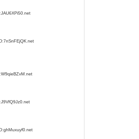
JAU6XPi50.net
:7nSnFEjQK.net
W9qieBZvM.net
J9VfQ9Jz0.net
:ghMuxuyf0.net