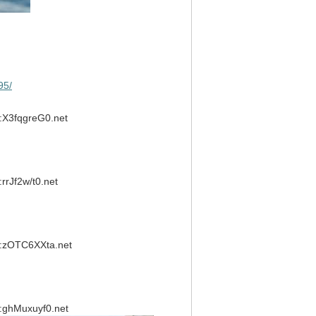
95/
X3fqgreG0.net
Jf2w/t0.net
zOTC6XXta.net
ghMuxuyf0.net