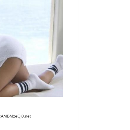
:AMBMzeQj0.net