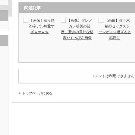
関連記事
【画像】菜々緒
【画像】ダレノ
【画像】佐々木
の卒アル可愛す
ガレ明美の経
希のセックスシ
ぎｗｗｗｗ
歴、驚きの意外な秘
ーンがエロ過ぎると
密やすっぴん画像
話題に
コメントは利用できません
トップページに戻る