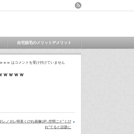
自宅脱毛のメリットデメリット
ｗｗｗ は
コメントを受け付けていません
ｗｗｗｗｗ
ダレノガレ明美くびれ画像UP‥空間ごと”くび
れ”てると話題に