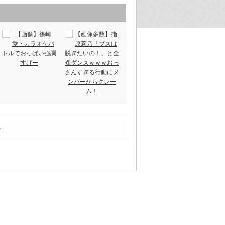
【画像】篠崎
【画像多数】指
愛・カラオケバ
原莉乃「ブスは
トルでおっぱい強調
脱ぎたいの！」と全
すげー
裸ダンスｗｗｗおっ
さんすぎる行動にメ
ンバーからクレー
ム！
。