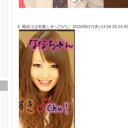
4: 風吹けば名無し＠＼(^o^)／ 2015/08/27(木) 13:04:29.14 ID: