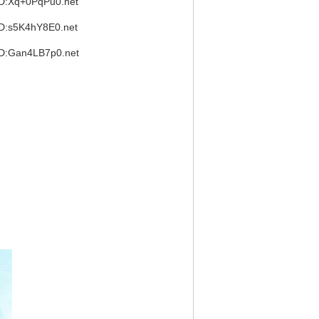
:Xq+0PqPu0.net
:s5K4hY8E0.net
:Gan4LB7p0.net