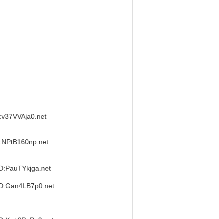
v37VVAja0.net
NPtB160np.net
:PauTYkjga.net
:Gan4LB7p0.net