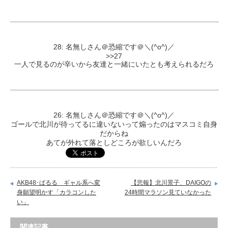
28: 名無しさん＠恐縮です＠＼(^o^)／
>>27
一人で見るのが辛いから友達と一緒にいたとも考えられるだろ
26: 名無しさん＠恐縮です＠＼(^o^)／
ゴールで北川が待ってるに違いないって煽ったのはマスコミ自身
だからね
あてが外れて落としどころが欲しいんだろ
AKB48･ぱるる ギャル系へ変
【悲報】北川景子、DAIGOの
身願望明かす「カラコンした
24時間マラソン見ていなかった
い」
関連記事