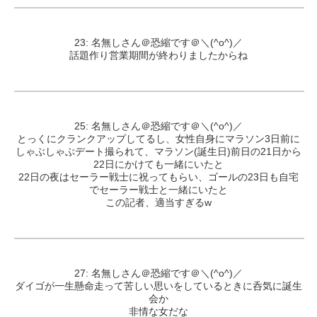
23: 名無しさん＠恐縮です＠＼(^o^)／
話題作り営業期間が終わりましたからね
25: 名無しさん＠恐縮です＠＼(^o^)／
とっくにクランクアップしてるし、女性自身にマラソン3日前に
しゃぶしゃぶデート撮られて、マラソン(誕生日)前日の21日から
22日にかけても一緒にいたと
22日の夜はセーラー戦士に祝ってもらい、ゴールの23日も自宅
でセーラー戦士と一緒にいたと
この記者、適当すぎるw
27: 名無しさん＠恐縮です＠＼(^o^)／
ダイゴが一生懸命走って苦しい思いをしているときに呑気に誕生
会か
非情な女だな