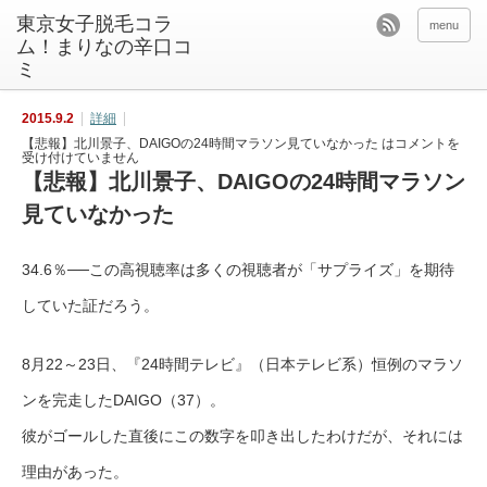
東京女子脱毛コラ
menu
ム！まりなの辛口コ
ミ
2015.9.2
詳細
【悲報】北川景子、DAIGOの24時間マラソン見ていなかった は
コメントを
受け付けていません
【悲報】北川景子、DAIGOの24時間マラソン
見ていなかった
34.6％──この高視聴率は多くの視聴者が「サプライズ」を期待
していた証だろう。
8月22～23日、『24時間テレビ』（日本テレビ系）恒例のマラソ
ンを完走したDAIGO（37）。
彼がゴールした直後にこの数字を叩き出したわけだが、それには
理由があった。