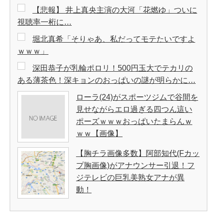
【悲報】 井上真央主演の大河「花燃ゆ」ついに
視聴率一桁に…
堀北真希「そりゃあ、私だってモテたいですよ
ｗｗｗ」
深田恭子が乳輪ポロリ！500円玉大でテカリの
ある薄茶色！深キョンのおっぱいの謎が明らかに…
ローラ(24)がスポーツジムで谷間を
見せながらエロ過ぎる四つん這い
ポーズｗｗｗおっぱいたまらんｗ
ｗｗ【画像】
【胸チラ画像多数】阿部知代(Fカッ
プ胸画像)がアナウンサー引退！フ
ジテレビの巨乳美熟女アナが異
動！