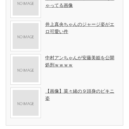
ゃってる画像
井上真央ちゃんのジャージ姿がエ
ロ可愛い件
中村アンちゃんが安藤美姫を公開
処刑ｗｗｗｗ
【画像】菜々緒の９頭身のビキニ
姿