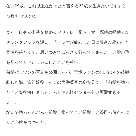
ない29歳、これ以上なかったと言える29歳を生きたいです」と
抱負をつづった。
また、自身が主演を務めるフジテレビ系ドラマ「探偵の探偵」が
クランクアップを迎え、「ドラマが終わった日に玲奈が終わった
実感を得たくて、思いつきでばっさり行ってしまった」と髪の毛
を切ってリフレッシュしたことを報告。
前髪パッツンの写真を公開したが、宝塚ファンの北川はその後観
劇した際、宙組娘役トップの実咲凛音の姿を見て、「前髪を切っ
たことを後悔しました。みりおん様センター分け可愛すぎる
よ…。
なんで切ったんだろう前髪、戻ってこい前髪」と茶目っ気たっぷ
りに心境をつづった。