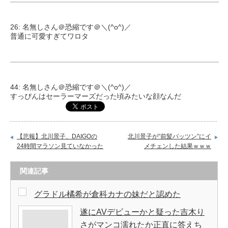
26: 名無しさん＠恐縮です＠＼(^o^)／
普通に可愛すぎてワロタ
44: 名無しさん＠恐縮です＠＼(^o^)／
すっぴんはセーラーマーズだった頃みたいな顔なんだ
【悲報】北川景子、DAIGOの
北川景子が“前髪パッツン”にイ
24時間マラソン見ていなかった
メチェンした結果ｗｗｗ
関連記事
グラドル橘希が倉科カナの妹だと認めた
遂にAVデビューかと疑った吉木り
さがマンコ濡れたか正直に答えち