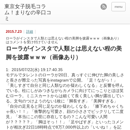
東京女子脱毛コラ
menu
ム！まりなの辛口コ
ミ
2015.7.23
詳細
ローラがインスタで人類とは思えない程の美脚を披露ｗｗｗ（画像あり）
は
コメントを受け付けていません
ローラがインスタで人類とは思えない程の美
脚を披露ｗｗｗ（画像あり）
1: 2015/07/22(水) 19:17:40.35
モデルでタレントのローラが20日、真っすぐに伸びた脚の美しさ
と長さが際立った写真をinstagramで公開。「足！ながっ！」
「美しすぎて自分と同じ人類なのか疑わしくなる」と反響を呼ん
でいる。柱にしがみつきながらカメラに向けてにっこりとほほ笑
むローラ。ミニスカートからは細くて長く美しい脚が露出してい
る。文句のつけようのない1枚に「脚長すぎ」「美脚すぎる」
「自分の足見ると同じ足なのか疑わしくなる」「膝下めちゃくち
ゃ長い！！」「衝撃的な可愛さ、顔の小ささでビックリして二度
見」「本当にこの世に存在してるの？こんな可愛い人間
が？？？？？」「脚ほそっ！！」「足やばすぎ」といったコメン
トが相次ぎ22日18時時点で8万7,000件以上の「いいね！」を記