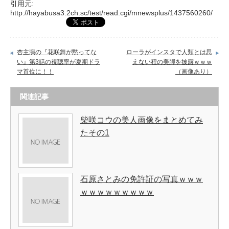
引用元:
http://hayabusa3.2ch.sc/test/read.cgi/mnewsplus/1437560260/
杏主演の『花咲舞が黙ってな
ローラがインスタで人類とは思
い』第3話の視聴率が夏期ドラ
えない程の美脚を披露ｗｗｗ
マ首位に！！
（画像あり）
関連記事
柴咲コウの美人画像をまとめてみ
たその1
石原さとみの免許証の写真ｗｗｗ
ｗｗｗｗｗｗｗｗｗ