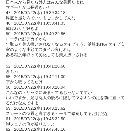
日本人から見たら外人はみんな美脚だよね
マギーとかは長過ぎかも
47: 2015/07/22(水) 19:39:34.18
厚底と撮り方でいつもごまかしてんな
48: 2015/07/22(水) 19:39:41.33
俺はわりと好きよ
50: 2015/07/22(水) 19:40:29.86
ローラは顔デカイから
年取ると美人扱いされなくなるタイプそう、浜崎あゆみタイプ安
室のような小顔でスタイル良ければ
ある程度年取って劣化しても美人扱いされる
52: 2015/07/22(水) 19:41:20.60
きもっ
55: 2015/07/22(水) 19:42:11.00
下から取ってるだけ
58: 2015/07/22(水) 19:43:20.94
こんなのトリックに決まってるじゃないですか
いいですか、足は丸太の後ろに隠してマネキンの足を前に置いて
るだけなんですよ
59: 2015/07/22(水) 19:43:23.62
スカートの位置と高すぎるヒールで錯覚してるだけだな
61: 2015/07/22(水) 19:45:32.50
脚フェチの俺が通りますよ
62: 2015/07/22(水) 19:47:45.16