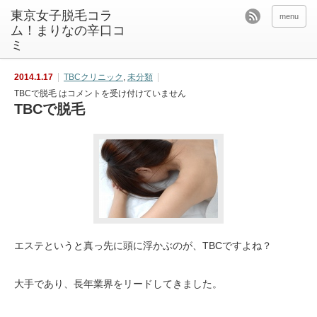
東京女子脱毛コラ
menu
ム！まりなの辛口コ
ミ
2014.1.17
TBCクリニック
,
未分類
TBCで脱毛 は
コメントを受け付けていません
TBCで脱毛
エステというと真っ先に頭に浮かぶのが、TBCですよね？
大手であり、長年業界をリードしてきました。