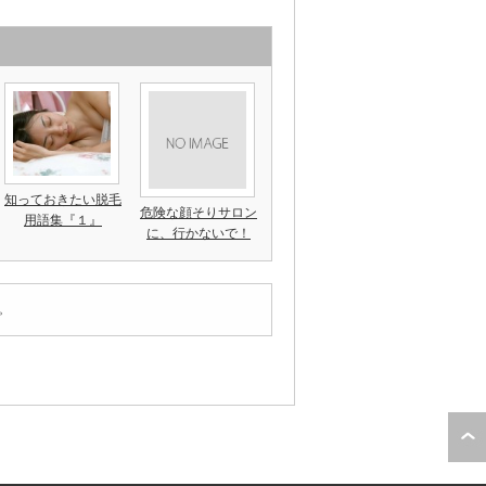
知っておきたい脱毛
危険な顔そりサロン
用語集『１』
に、行かないで！
。